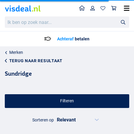
Home
Profiel
Win
Ik
ben
op
zoek
Achteraf
betalen
naar...
Merken
TERUG NAAR RESULTAAT
Sundridge
Filteren
Sorteren op