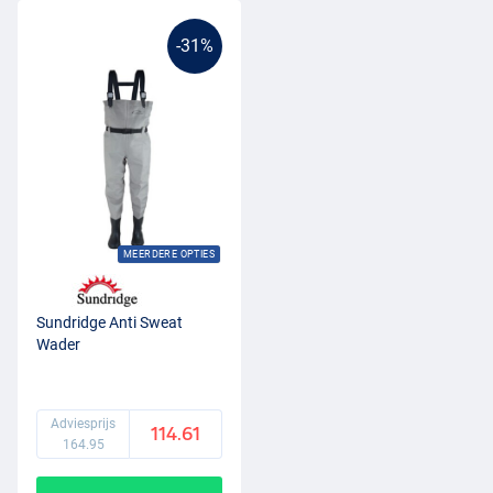
-31%
MEERDERE OPTIES
Sundridge Anti Sweat
Wader
Adviesprijs
114.61
164.95