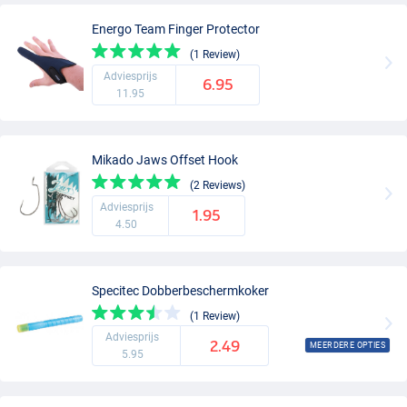
Energo Team Finger Protector
(1 Review)
Adviesprijs
6.95
11.95
Mikado Jaws Offset Hook
(2 Reviews)
Adviesprijs
1.95
4.50
Specitec Dobberbeschermkoker
(1 Review)
Adviesprijs
2.49
MEERDERE OPTIES
5.95