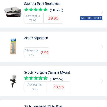
Saenger Profi Rookoven
(1 Review)
Adviesprijs
39.95
MEERDERE OPTIES
79.95
Zebco Slijpsteen
Adviesprijs
2.92
3.99
Scotty Portable Camera Mount
(1 Review)
Adviesprijs
33.95
39.95
3 x Holographic Octo-Rigs