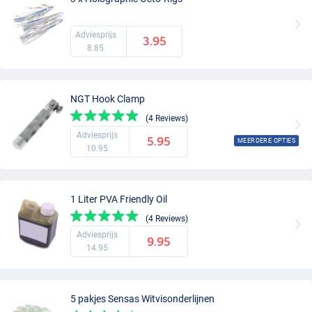
Adviesprijs
3.95
8.85
NGT Hook Clamp
(4 Reviews)
Adviesprijs
5.95
MEERDERE OPTIES
10.95
1 Liter PVA Friendly Oil
(4 Reviews)
Adviesprijs
9.95
14.95
5 pakjes Sensas Witvisonderlijnen