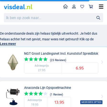
Home
Profiel
Win
Ik
ben
op
zoek
naar...
De onderstaande deals zijn helaas tijdelijk uitverkocht. Je hebt dus
helaas achter het net gevist, maar wees niet getreurd! Klik op de
Lees meer
uitverkochte deal en geef je e-mailadres op om zo op de hoogte
gehouden te worden van status van dit product. Zodra de deal weer op
NGT Groot Landingsnet Incl. Kunststof Spreidblok
voorraad is, krijg jij een mail en kan je direct je gewilde product aan de
(23 Reviews)
haak slaan!
Adviesprijs
6.95
27.95
Anaconda Lijn Opspoelmachine
(1 Review)
Adviesprijs
13.95
MEERDERE OPTIES
19.95