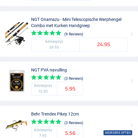
NGT Onamazu - Mini Telescopische Werphengel
Combo met Kurken Handgreep
(9 Reviews)
Adviesprijs
24.95
39.95
NGT PVA navulling
(3 Reviews)
Adviesprijs
5.95
10.95
Behr Trendex Pikey 12cm
(3 Reviews)
Adviesprijs
5.56
MEERDERE OPTIES
7.95