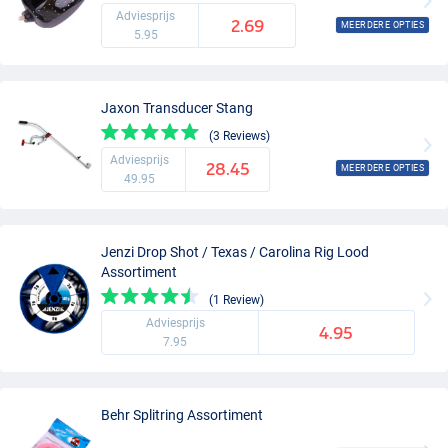
Adviesprijs
2.69
MEERDERE OPTIES
5.95
Jaxon Transducer Stang
(3 Reviews)
Adviesprijs
28.45
MEERDERE OPTIES
49.95
Jenzi Drop Shot / Texas / Carolina Rig Lood
Assortiment
(1 Review)
Adviesprijs
4.95
7.95
Behr Splitring Assortiment