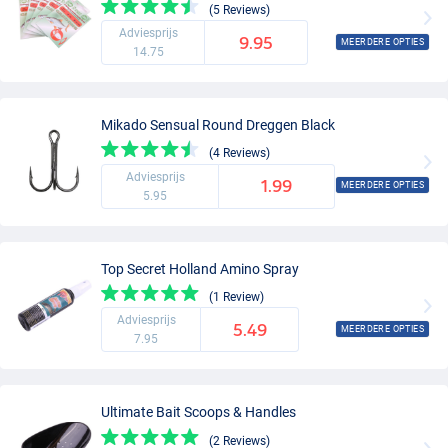
(5 Reviews)
Adviesprijs
9.95
MEERDERE OPTIES
14.75
Mikado Sensual Round Dreggen Black
(4 Reviews)
Adviesprijs
1.99
MEERDERE OPTIES
5.95
Top Secret Holland Amino Spray
(1 Review)
Adviesprijs
5.49
MEERDERE OPTIES
7.95
Ultimate Bait Scoops & Handles
(2 Reviews)