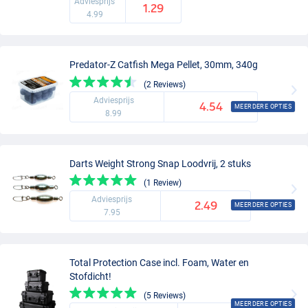
Adviesprijs
1.29
4.99
Predator-Z Catfish Mega Pellet, 30mm, 340g
(2 Reviews)
Adviesprijs
4.54
MEERDERE OPTIES
8.99
Darts Weight Strong Snap Loodvrij, 2 stuks
(1 Review)
Adviesprijs
2.49
MEERDERE OPTIES
7.95
Total Protection Case incl. Foam, Water en
Stofdicht!
(5 Reviews)
MEERDERE OPTIES