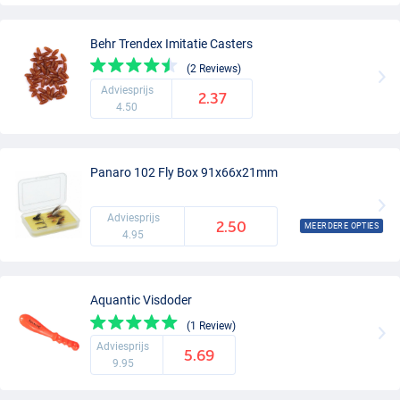
Behr Trendex Imitatie Casters
(2 Reviews)
Adviesprijs
2.37
4.50
Panaro 102 Fly Box 91x66x21mm
Adviesprijs
2.50
MEERDERE OPTIES
4.95
Aquantic Visdoder
(1 Review)
Adviesprijs
5.69
9.95