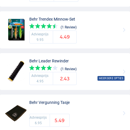
Behr Trendex Minnow-Set
(1 Review)
Adviesprijs
4.49
9.95
Behr Leader Rewinder
(1 Review)
Adviesprijs
2.43
MEERDERE OPTIES
4.95
Behr Vergunning Tasje
Adviesprijs
5.49
6.95