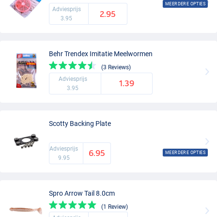
MEERDERE OPTIES
Adviesprijs
2.95
3.95
Behr Trendex Imitatie Meelwormen
(3 Reviews)
Adviesprijs
1.39
3.95
Scotty Backing Plate
Adviesprijs
6.95
MEERDERE OPTIES
9.95
Spro Arrow Tail 8.0cm
(1 Review)