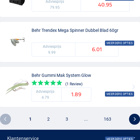
Adviesprijs
40.95
79.95
Behr Trendex Mega Spinner Dubbel Blad 60gr
MEERDERE OPTIES
Adviesprijs
6.01
9.99
Behr Gummi Mak System Glow
(1 Review)
Adviesprijs
1.89
MEERDERE OPTIES
4.79
1
2
3
...
163
Klantenservice
MEERDERE OPTIES