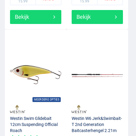
15.99
15.99
Bekijk
Bekijk
MEERDERE OPTIES
Westin Swim Glidebait
Westin W6 Jerk&Swimbait-
12cm Suspending Official
T 2nd Generation
Roach
Baitcasterhengel 2.21m