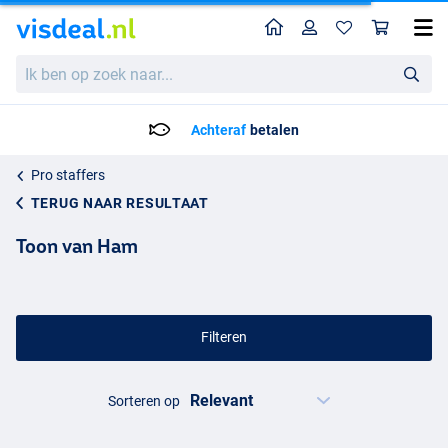
Home
Profiel
Win
Ik
ben
op
zoek
Voor 23:59 Besteld = Morgen in huis!*
naar...
Pro staffers
TERUG NAAR RESULTAAT
Toon van Ham
Filteren
Sorteren op