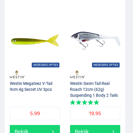
MEERDERE OPTIES
MEERDERE OPTIES
Westin Megateez V-Tail
Westin Swim Tail Real
9cm 4g Secret UV 3pcs
Roach 12cm (62g)
Suspending 1 Body 2 Tails
5.99
19.95
Bekijk
Bekijk