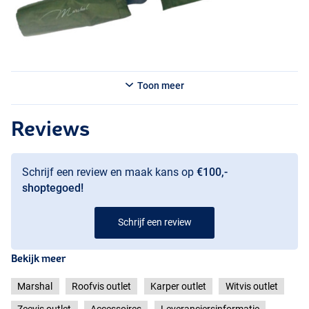
Toon meer
Reviews
Schrijf een review en maak kans op
€100,-
shoptegoed!
Schrijf een review
Bekijk meer
Marshal
Roofvis outlet
Karper outlet
Witvis outlet
Zeevis outlet
Accessoires
Leveranciersinformatie