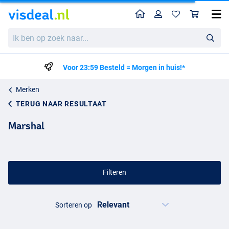
Home
Profiel
Win
Ik
ben
op
zoek
Voor 23:59 Besteld = Morgen in huis!*
naar...
Merken
TERUG NAAR RESULTAAT
Marshal
Filteren
Sorteren op