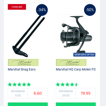
Actieweek
-34%
-50%
MEERDERE OPTIES
Marshal Snag Ears
Marshal HQ Carp Molen FD
Adviesprijs
Adviesprijs
6.60
19.95
9.95
39.95