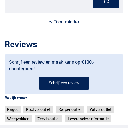
Toon minder
Reviews
Schrijf een review en maak kans op
€100,-
shoptegoed!
Schrijf een review
Bekijk meer
Ragot
Roofvis outlet
Karper outlet
Witvis outlet
Weegzakken
Zeevis outlet
Leveranciersinformatie