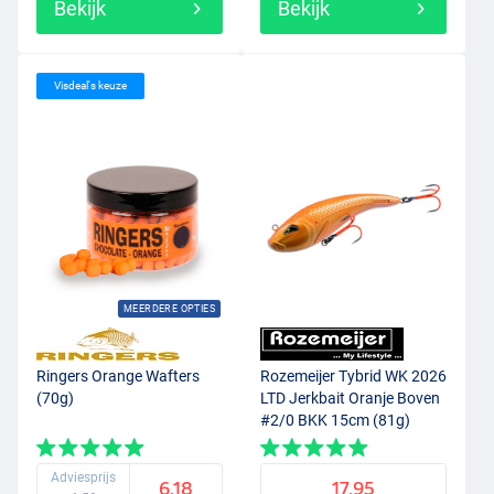
Bekijk
Bekijk
Visdeal's keuze
MEERDERE OPTIES
Ringers Orange Wafters
Rozemeijer Tybrid WK 2026
(70g)
LTD Jerkbait Oranje Boven
#2/0 BKK 15cm (81g)
Adviesprijs
6.18
17.95