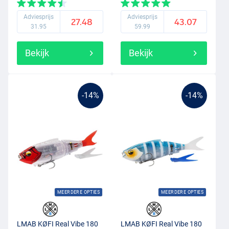
Japan
Adviesprijs
Adviesprijs
27.48
43.07
31.95
59.99
Bekijk
Bekijk
-14%
-14%
MEERDERE OPTIES
MEERDERE OPTIES
LMAB KØFI Real Vibe 180
LMAB KØFI Real Vibe 180