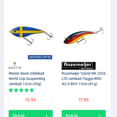
MEERDERE OPTIES
Westin Swim Glidebait
Rozemeijer Tybrid WK 2026
World Cup Suspending
LTD Jerkbait Flagge BRD
Jerkbait 12cm (53g)
#2/0 BKK 15cm (81g)
Sweden
15.95
17.95
Bekijk
Bekijk