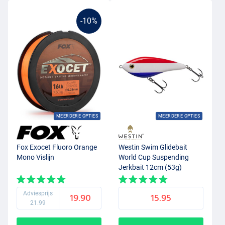
-10%
MEERDERE OPTIES
MEERDERE OPTIES
Fox Exocet Fluoro Orange
Westin Swim Glidebait
Mono Vislijn
World Cup Suspending
Jerkbait 12cm (53g)
Netherlands
Adviesprijs
19.90
15.95
21.99