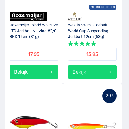
MEERDERE OPTIES
Rozemeijer Tybrid WK 2026
Westin Swim Glidebait
LTD Jerkbait NL Vlag #2/0
World Cup Suspending
BKK 15cm (81g)
Jerkbait 12cm (53g)
France
17.95
15.95
Bekijk
Bekijk
-20%