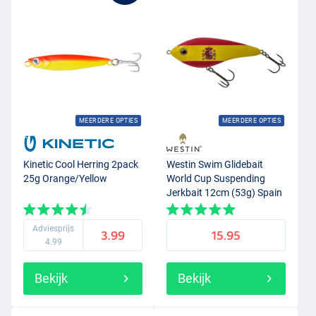
MEERDERE OPTIES
MEERDERE OPTIES
Kinetic Cool Herring 2pack
Westin Swim Glidebait
25g Orange/Yellow
World Cup Suspending
Jerkbait 12cm (53g) Spain
Adviesprijs
3.99
15.95
4.99
Bekijk
Bekijk