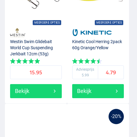
MEERDERE OPTIES
MEERDERE OPTIES
Westin Swim Glidebait
Kinetic Cool Herring 2pack
World Cup Suspending
60g Orange/Yellow
Jerkbait 12cm (53g)
Germany
Adviesprijs
15.95
4.79
5.99
Bekijk
Bekijk
-20%