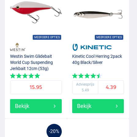
MEERDERE OPTIES
MEERDERE OPTIES
Westin Swim Glidebait
Kinetic Cool Herring 2pack
World Cup Suspending
40g Black/Silver
Jerkbait 12cm (53g)
Poland
Adviesprijs
15.95
4.39
5.49
Bekijk
Bekijk
-20%