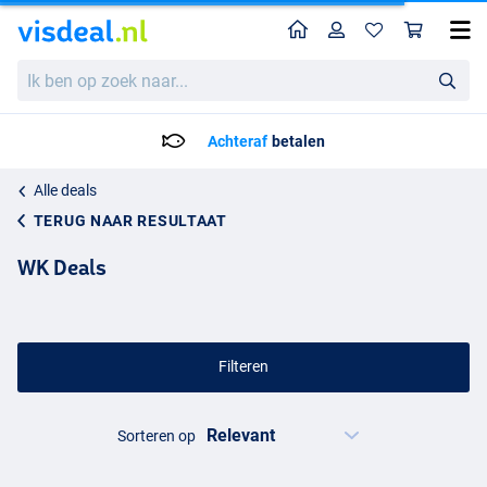
Home
Profiel
Win
Ik
ben
op
zoek
Vandaag besteld, maandag in huis!*
naar...
Alle deals
TERUG NAAR RESULTAAT
WK Deals
Filteren
Sorteren op