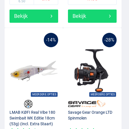
6.50
Bekijk
Bekijk
-14%
-28%
MEERDERE OPTIES
MEERDERE OPTIES
LMAB KØFI Real Vibe 180
Savage Gear Orange LTD
Swimbait WK Editie 18cm
Spinmolen
(53g) (Incl. Extra Staart)