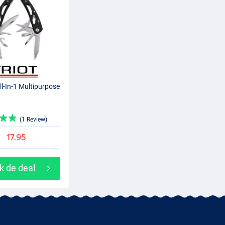
ll-In-1 Multipurpose
(1 Review)
17.95
k de deal