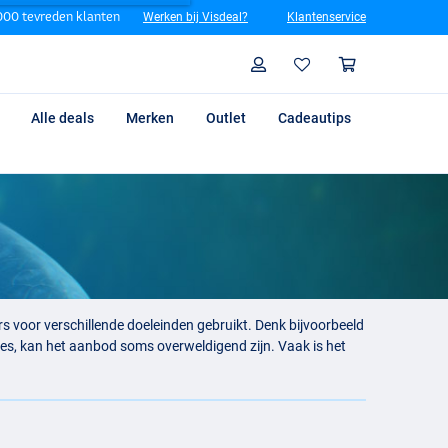
00 tevreden klanten
Werken bij Visdeal?
Klantenservice
Zoeken
Profiel
Winkelm
Alle deals
Merken
Outlet
Cadeautips
ers voor verschillende doeleinden gebruikt. Denk bijvoorbeeld
mes, kan het aanbod soms overweldigend zijn. Vaak is het
at uit een zeer gerichte selectie betrouwbare messen