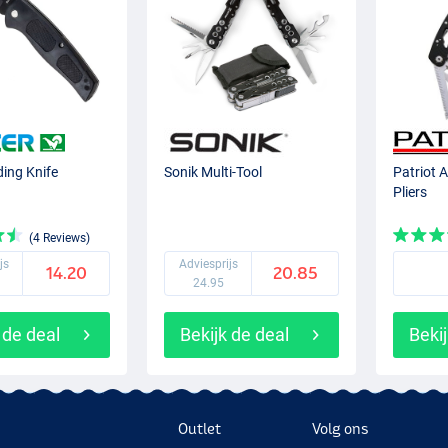
ding Knife
Sonik Multi-Tool
Patriot A
Pliers
(4 Reviews)
js
Adviesprijs
14.20
20.85
24.95
 de deal
Bekijk de deal
Bekij
Outlet
Volg ons