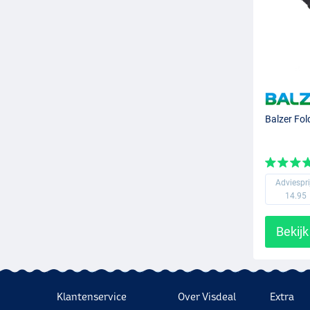
Balzer Fol
Adviespri
14.95
Bekijk
Klantenservice
Over Visdeal
Extra