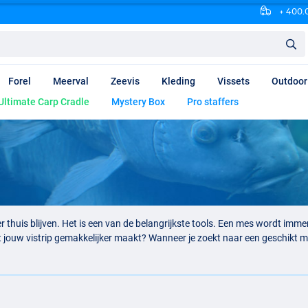
+ 400.0
Forel
Meerval
Zeevis
Kleding
Vissets
Outdoor
Ultimate Carp Cradle
Mystery Box
Pro staffers
er thuis blijven. Het is een van de belangrijkste tools. Een mes wordt imm
at jouw vistrip gemakkelijker maakt? Wanneer je zoekt naar een geschikt 
uikt. Bij Visdeal hebben we daaraan gedacht, waardoor het aanbod besta