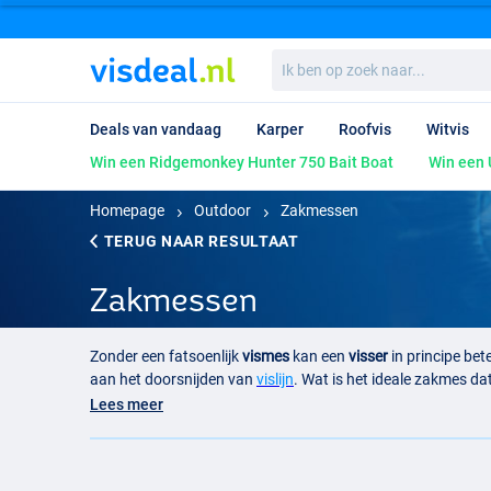
Ik
ben
op
zoek
Deals van vandaag
Karper
Roofvis
Witvis
naar...
Win een Ridgemonkey Hunter 750 Bait Boat
Win een 
Homepage
Outdoor
Zakmessen
TERUG NAAR RESULTAAT
Zakmessen
Zonder een fatsoenlijk
vismes
kan een
visser
in principe bet
aan het doorsnijden van
vislijn
. Wat is het ideale zakmes d
probleem dat niet ieder zakmes als vismes kan worden gebr
Lees meer
specifiek voor tijdens het vissen.
Zakmessen kopen