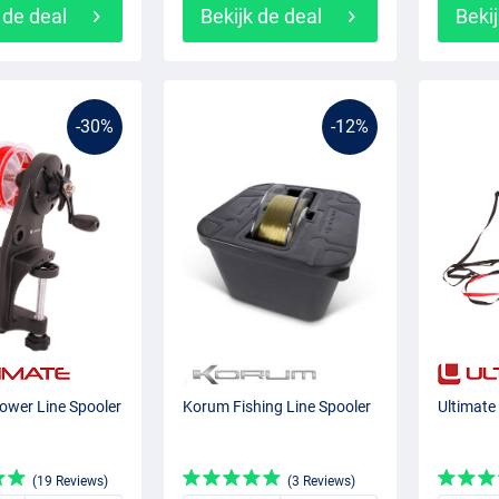
 de deal
Bekijk de deal
Bekij
-30%
-12%
ower Line Spooler
Korum Fishing Line Spooler
Ultimate
(19 Reviews)
(3 Reviews)