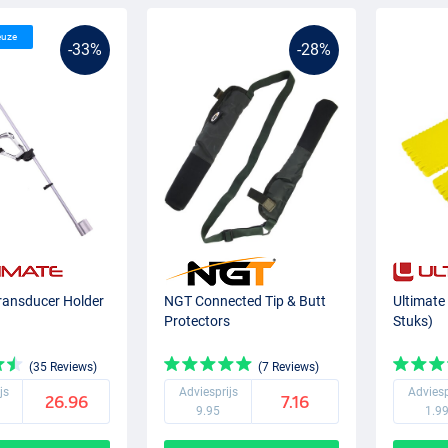
euze
-33%
-28%
ransducer Holder
NGT Connected Tip & Butt
Ultimate
Protectors
Stuks)
(35 Reviews)
(7 Reviews)
js
Adviesprijs
Adviesp
26.96
7.16
9.95
1.9