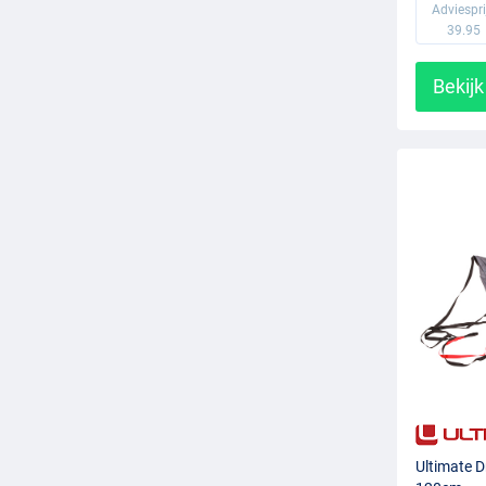
Adviespri
39.95
Bekijk
Ultimate D