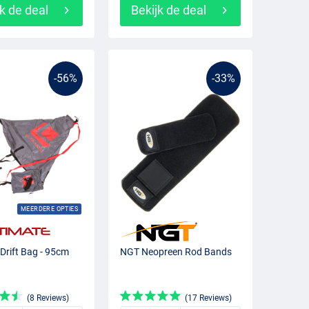
k de deal
Bekijk de deal
-56%
-33%
MEERDERE OPTIES
 Drift Bag - 95cm
NGT Neopreen Rod Bands
(8 Reviews)
(17 Reviews)