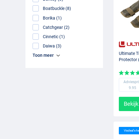
Boatbuckle (8)
Borika (1)
Catchgear (2)
Cinnetic (1)
Daiwa (3)
Ultimate T
Toon meer
Protector 
Adviespri
9.95
Bekijk
Visdeal's k