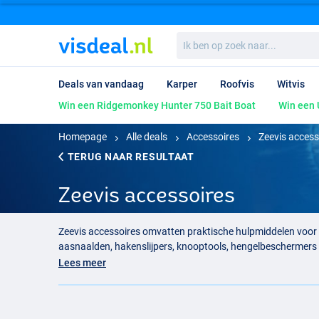
Ik
ben
op
zoek
Deals van vandaag
Karper
Roofvis
Witvis
naar...
Win een Ridgemonkey Hunter 750 Bait Boat
Win een 
Homepage
Alle deals
Accessoires
Zeevis access
TERUG NAAR RESULTAAT
Zeevis accessoires
Zeevis accessoires omvatten praktische hulpmiddelen voor h
aasnaalden, hakenslijpers, knooptools, hengelbeschermers
vislijn komen goed van pas. Voor de
zeevisserij
is degelijk m
Lees meer
kun je jouw materiaal netjes voorbereiden, beschadigingen
Zeevis Accessoires Kopen