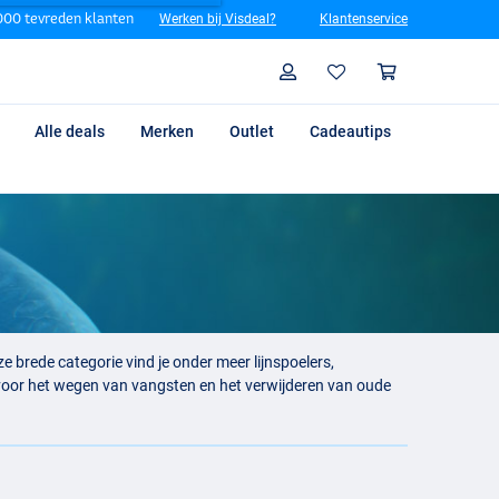
00 tevreden klanten
Werken bij Visdeal?
Klantenservice
Zoeken
Profiel
Winkelm
Alle deals
Merken
Outlet
Cadeautips
 brede categorie vind je onder meer lijnspoelers,
voor het wegen van vangsten en het verwijderen van oude
 veel van de uitrusting vragen. Met de juiste accessoires