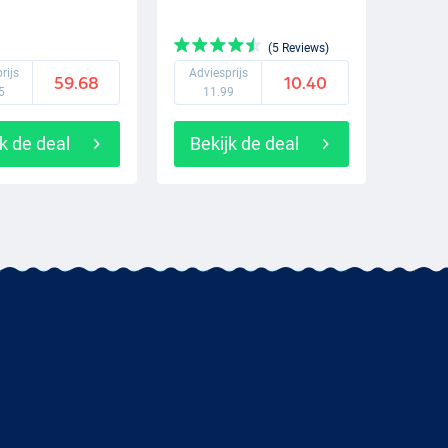
(5 Reviews)
rijs
Adviesprijs
59.68
10.40
5
11.99
k de deal
Bekijk de deal