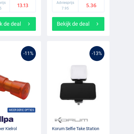
rijs
Adviesprijs
13.13
5.36
5
7.95
k de deal
Bekijk de deal
-11%
-13%
MEERDERE OPTIES
er Kielrol
Korum Selfie Take Station