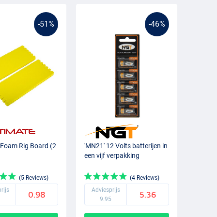
-51%
-46%
 Foam Rig Board (2
'MN21' 12 Volts batterijen in
een vijf verpakking
(5 Reviews)
(4 Reviews)
rijs
Adviesprijs
0.98
5.36
9
9.95