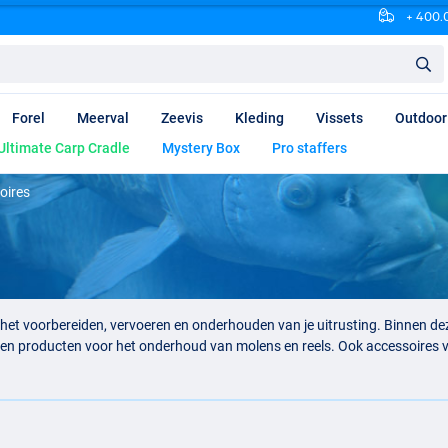
+ 400.0
Forel
Meerval
Zeevis
Kleding
Vissets
Outdoor
Ultimate Carp Cradle
Mystery Box
Pro staffers
oires
et voorbereiden, vervoeren en onderhouden van je uitrusting. Binnen deze
 en producten voor het onderhoud van molens en reels. Ook accessoires 
ateriaal belangrijk, omdat zout water, zware montages en krachtige vissen
 helpen voorkomen en aan de waterkant efficiënter werken.