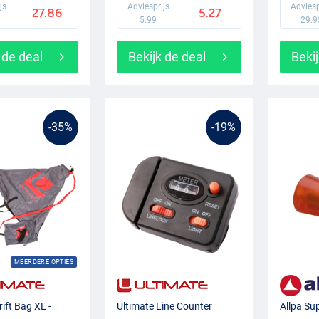
js
Adviesprijs
Adviesp
27.86
5.27
5.99
29.9
 de deal
Bekijk de deal
Bekij
-35%
-19%
MEERDERE OPTIES
rift Bag XL -
Ultimate Line Counter
Allpa Sup