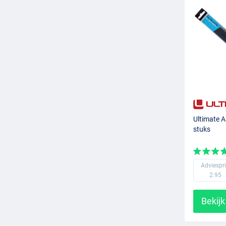
Ultimate A
stuks
Adviespri
2.95
Bekijk