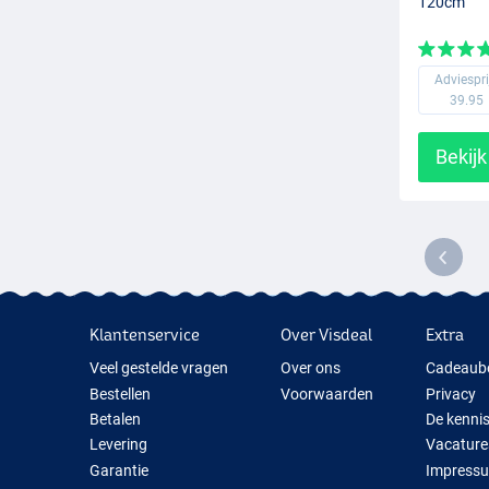
120cm
Adviespri
39.95
Bekijk
Klantenservice
Over Visdeal
Extra
Veel gestelde vragen
Over ons
Cadeaub
Bestellen
Voorwaarden
Privacy
Betalen
De kenni
Levering
Vacature
Garantie
Impress