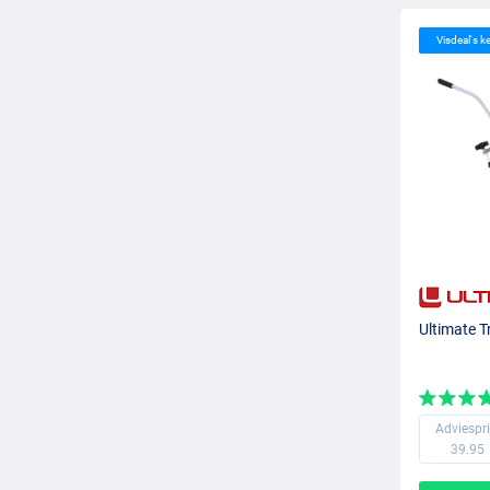
Visdeal's k
Ultimate T
Adviespri
39.95