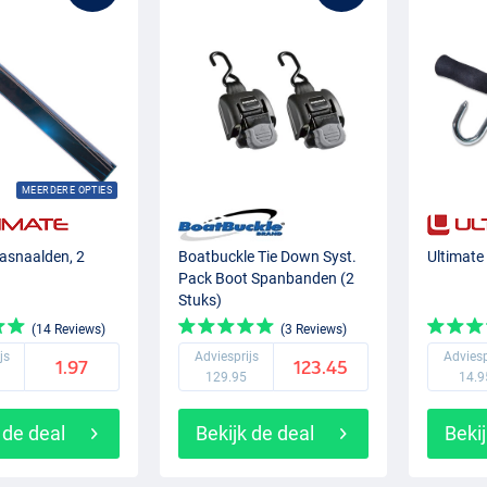
MEERDERE OPTIES
asnaalden, 2
Boatbuckle Tie Down Syst.
Ultimate
Pack Boot Spanbanden (2
Stuks)
(14 Reviews)
(3 Reviews)
js
Adviesprijs
Adviesp
1.97
123.45
129.95
14.9
 de deal
Bekijk de deal
Bekij