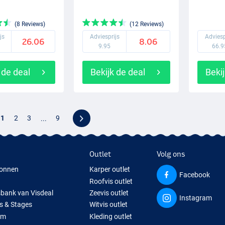
(8 Reviews)
(12 Reviews)
js
Adviesprijs
Adviesp
26.06
8.06
9.95
66.9
 de deal
Bekijk de deal
Bekij
1
2
3
...
9
Outlet
Volg ons
onnen
Karper outlet
Facebook
Roofvis outlet
sbank van Visdeal
Zeevis outlet
Instagram
s & Stages
Witvis outlet
um
Kleding outlet