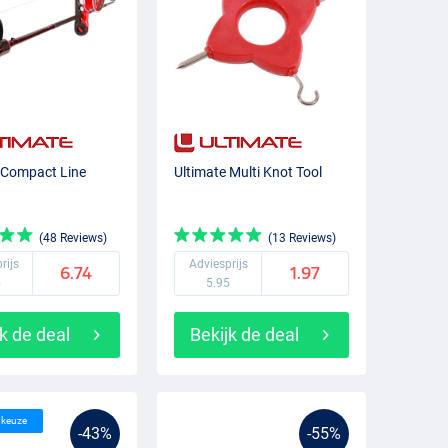
 Compact Line
Ultimate Multi Knot Tool
(48 Reviews)
(13 Reviews)
rijs
Adviesprijs
6.74
1.97
5
5.95
k de deal
Bekijk de deal
s keuze
-43%
-55%