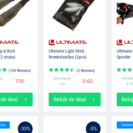
ip & Butt
Ultimate Light Stick
Ultimate
(2 stuks)
Breekstaafjes (2pcs)
Spooler
(109 Reviews)
(2 Reviews)
js
Adviesprijs
Adviesp
7.16
0.62
1.00
9.9
 de deal
Bekijk de deal
Bekij
euze
Visdeal'
-33%
-5%