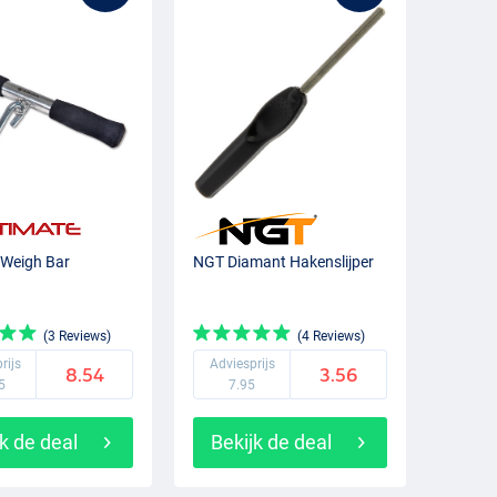
 Weigh Bar
NGT Diamant Hakenslijper
(3 Reviews)
(4 Reviews)
rijs
Adviesprijs
8.54
3.56
5
7.95
k de deal
Bekijk de deal