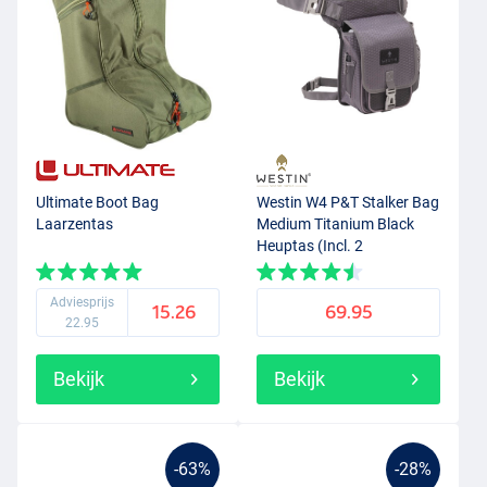
Ultimate Boot Bag
Westin W4 P&T Stalker Bag
Laarzentas
Medium Titanium Black
Heuptas (Incl. 2
Tackleboxen)
Adviesprijs
15.26
69.95
22.95
Bekijk
Bekijk
-63%
-28%