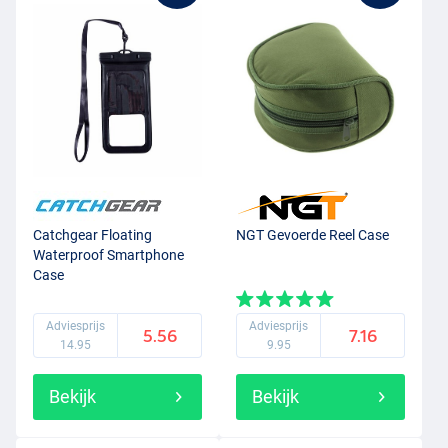
Catchgear Floating
NGT Gevoerde Reel Case
Waterproof Smartphone
Case
Adviesprijs
Adviesprijs
5.56
7.16
14.95
9.95
Bekijk
Bekijk