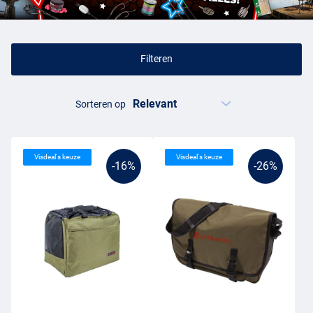
Forel Tassen Kopen
Welke tas het beste past, hangt af van de manier waarop je vist.
Filteren
Voor een actieve visserij is een heup- of schoudertas handig, omdat
je snel bij je kunstaas en accessoires kunt. Een rugtas biedt meer
draagcomfort wanneer je langer loopt of extra kleding en eten
Sorteren op
meeneemt. In
tackle boxen
houd je kleine lepels, spinners en wartels
overzichtelijk gescheiden. Bekijk ook het assortiment
forel kunstaas
om jouw tas aan te vullen voor verschillende omstandigheden.
Visdeal's keuze
Visdeal's keuze
-16%
-26%
Forel Tassen Indelen
Een slimme indeling voorkomt dat je aan de waterkant lang naar
materiaal moet zoeken. Bewaar vaak gebruikte spullen in een snel
te bereiken vak en verdeel kunstaas op formaat, gewicht of type.
Een aparte waterdichte ruimte is prettig voor een nat waadpak of
paar laarzen. Binnen de categorie
forel accessoires
vind je
aanvullende tools voor het knopen, onthaken en voorbereiden van
je montage. Zo blijft je
foreluitrusting
compact, beschermd en direct
inzetbaar.