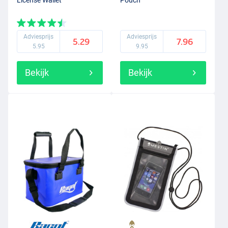
License Wallet
Pouch
Adviesprijs
Adviesprijs
5.29
7.96
5.95
9.95
Bekijk
Bekijk