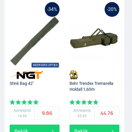
-34%
-20%
MEERDERE OPTIES
Stink Bag 42''
Behr Trendex Tremarella
Holdall 1,60m
Adviesprijs
Adviesprijs
9.86
44.76
14.95
55.95
Bekijk
Bekijk