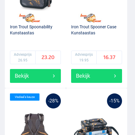
Iron Trout Spoonability
Iron Trout Spooner Case
Kunstaastas
Kunstaastas
Adviesprijs
Adviesprijs
23.20
16.37
26.95
19.95
Bekijk
Bekijk
Visdeal's keuze
-28%
-15%