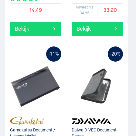
Adviesprijs
14.49
33.20
34.95
Bekijk
Bekijk
-11%
-20%
Gamakatsu Document /
Daiwa D-VEC Document