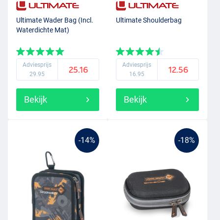
Ultimate Wader Bag (Incl.
Ultimate Shoulderbag
Waterdichte Mat)
Adviesprijs
Adviesprijs
25.16
12.56
29.95
16.95
Bekijk
Bekijk
-14%
-18%