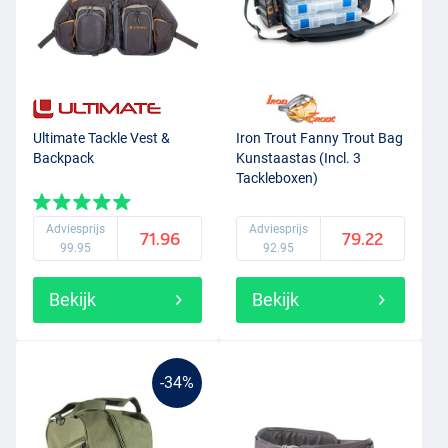
Ultimate Tackle Vest &
Iron Trout Fanny Trout Bag
Backpack
Kunstaastas (Incl. 3
Tackleboxen)
Adviesprijs
Adviesprijs
71.96
79.22
99.95
92.95
Bekijk
Bekijk
-34%