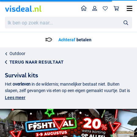
Home
Profiel
Win
Ik
ben
op
zoek
Achteraf
betalen
naar...
Outdoor
TERUG NAAR RESULTAAT
Survival kits
Het
overleven
in de wildernis; mannelijker bestaat niet. Buiten
slapen, zelf gevangen vis eten op een eigen gemaakt vuurtje. Dat is
voor de echte diehards onder ons die van de complete outdoor
Lees meer
ervaring willen genieten. Een survival kit is daarbij essentieel. Bij
Visdeal hebben we een ruim aanbod in verschillende producten die
de complete outdoor ervaring mogelijk maken. Tenten, messen,
insectensprays en complete WC’s!
Survival kits kopen