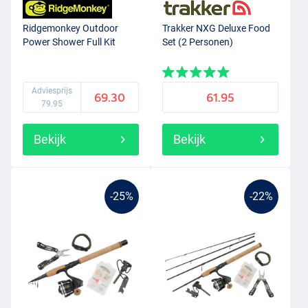
Ridgemonkey Outdoor
Trakker NXG Deluxe Food
Power Shower Full Kit
Set (2 Personen)
Adviesprijs
69.30
61.95
79.95
Bekijk
Bekijk
-25%
-22%