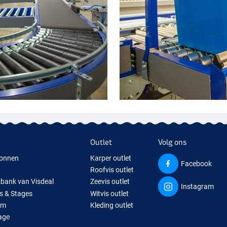
Outlet
Volg ons
onnen
Karper outlet
Facebook
Roofvis outlet
sbank van Visdeal
Zeevis outlet
Instagram
s & Stages
Witvis outlet
um
Kleding outlet
age