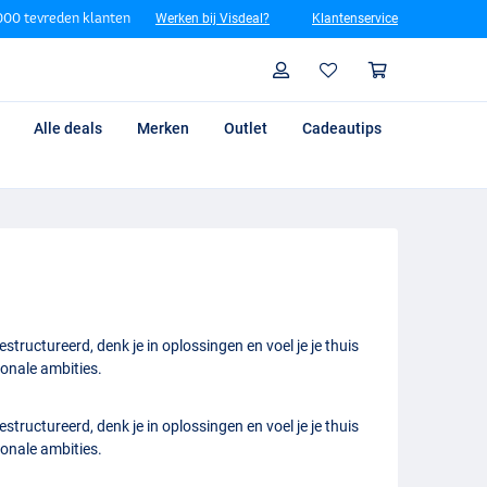
00 tevreden klanten
Werken bij Visdeal?
Klantenservice
Zoeken
Profiel
Winkelm
Alle deals
Merken
Outlet
Cadeautips
ructureerd, denk je in oplossingen en voel je je thuis
onale ambities.
ructureerd, denk je in oplossingen en voel je je thuis
onale ambities.