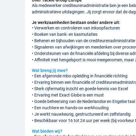
Over Tackle Group Europe
Als medewerker crediteurenadministratie ben je een bela
administratieve uitdagingen. Jij zorgt ervoor dat de dag
Je werkzaamheden bestaan onder andere uit:
• Verwerken en controleren van inkoopfacturen
• Boeken van bank- en kasmutaties
• Beheren en bijhouden van de crediteurenadministratie
• Signaleren van afwijkingen en meedenken over proces
• Ondersteunen van de financiële afdeling bij diverse 
• Affiniteit met hengelsport is mooi meegenomen, maar z
Wat breng jij mee?
• Een afgeronde mbo-opleiding in financiële richting
• Ervaring binnen een financiële of crediteurenadministr
• Sterk cijfermatig inzicht en goede kennis van Excel
• Ervaring met Exact Globe is een must
• Goede beheersing van de Nederlandse en Engelse taal
• Een nuchtere en hands-on werkhouding
• Je werkt nauwkeurig, gestructureerd en zelfstandig
• Beschikbaar voor 16 tot 24 uur per week (bij voork
Wat bieden wij?