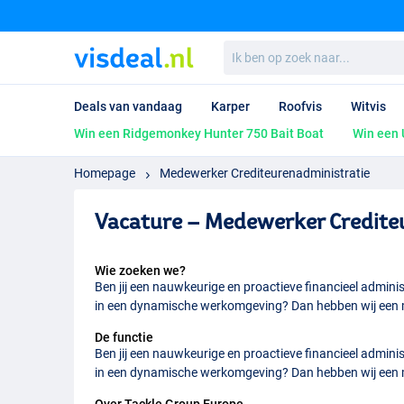
Ik
ben
op
zoek
Deals van vandaag
Karper
Roofvis
Witvis
naar...
Win een Ridgemonkey Hunter 750 Bait Boat
Win een 
Homepage
Medewerker Crediteurenadministratie
Vacature – Medewerker Credite
Wie zoeken we?
Ben jij een nauwkeurige en proactieve financieel admini
in een dynamische werkomgeving? Dan hebben wij een mo
De functie
Ben jij een nauwkeurige en proactieve financieel admini
in een dynamische werkomgeving? Dan hebben wij een mo