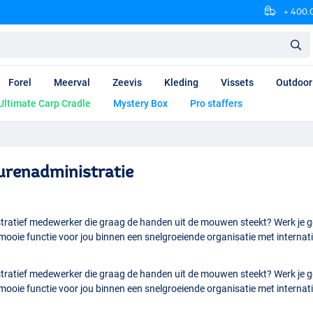
+ 400.0
Forel
Meerval
Zeevis
Kleding
Vissets
Outdoor
Ultimate Carp Cradle
Mystery Box
Pro staffers
urenadministratie
stratief medewerker die graag de handen uit de mouwen steekt? Werk je gest
oie functie voor jou binnen een snelgroeiende organisatie met internati
stratief medewerker die graag de handen uit de mouwen steekt? Werk je gest
oie functie voor jou binnen een snelgroeiende organisatie met internati