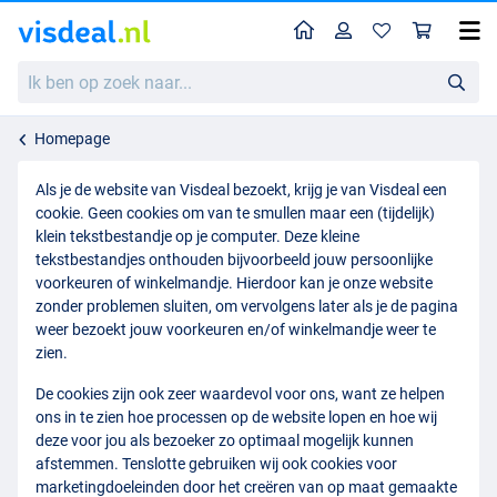
Home
Profiel
Win
Ik
ben
op
zoek
Homepage
naar...
Als je de website van Visdeal bezoekt, krijg je van Visdeal een
cookie. Geen cookies om van te smullen maar een (tijdelijk)
klein tekstbestandje op je computer. Deze kleine
tekstbestandjes onthouden bijvoorbeeld jouw persoonlijke
voorkeuren of winkelmandje. Hierdoor kan je onze website
zonder problemen sluiten, om vervolgens later als je de pagina
weer bezoekt jouw voorkeuren en/of winkelmandje weer te
zien.
De cookies zijn ook zeer waardevol voor ons, want ze helpen
ons in te zien hoe processen op de website lopen en hoe wij
deze voor jou als bezoeker zo optimaal mogelijk kunnen
afstemmen. Tenslotte gebruiken wij ook cookies voor
marketingdoeleinden door het creëren van op maat gemaakte