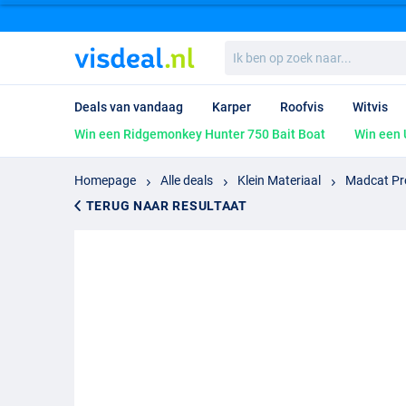
Ik
ben
op
zoek
Deals van vandaag
Karper
Roofvis
Witvis
naar...
Win een Ridgemonkey Hunter 750 Bait Boat
Win een 
Homepage
Alle deals
Klein Materiaal
Madcat Pro
TERUG NAAR RESULTAAT