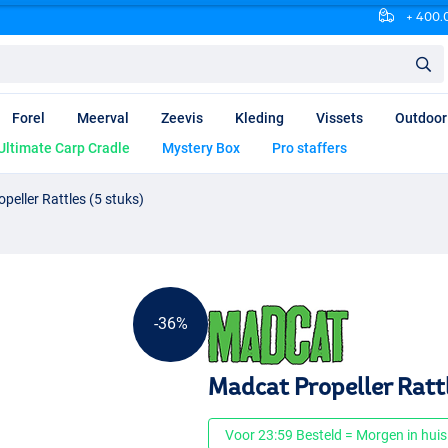
+ 400.0
Forel
Meerval
Zeevis
Kleding
Vissets
Outdoor
Ultimate Carp Cradle
Mystery Box
Pro staffers
peller Rattles (5 stuks)
-36%
Madcat Propeller Rattl
Voor 23:59 Besteld = Morgen in huis