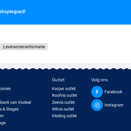
 shoptegoed!
Leveranciersinformatie
Outlet
Volg ons
onnen
Karper outlet
Facebook
Roofvis outlet
sbank van Visdeal
Zeevis outlet
Instagram
s & Stages
Witvis outlet
um
Kleding outlet
age
ps