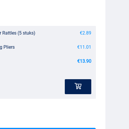
 Rattles (5 stuks)
€2.89
g Pliers
€11.01
€13.90