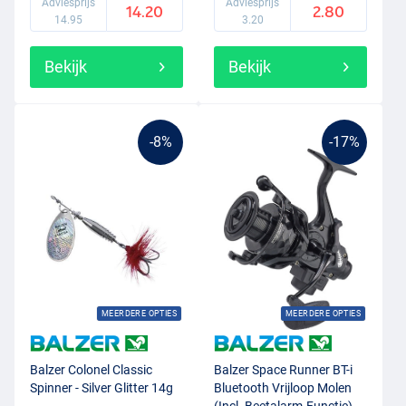
Adviesprijs
Adviesprijs
14.20
2.80
14.95
3.20
Bekijk
Bekijk
-8%
-17%
MEERDERE OPTIES
MEERDERE OPTIES
Balzer Colonel Classic
Balzer Space Runner BT-i
Spinner - Silver Glitter 14g
Bluetooth Vrijloop Molen
(Incl. Beetalarm-Functie)