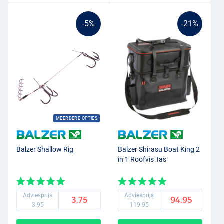
-5%
-21%
MEERDERE OPTIES
Balzer Shallow Rig
Balzer Shirasu Boat King 2
in 1 Roofvis Tas
Adviesprijs
Adviesprijs
3.75
94.95
3.95
119.95