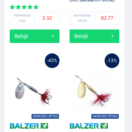
Adviesprijs
Adviesprijs
3.32
82.77
3.60
99.95
Bekijk
Bekijk
-43%
-13%
MEERDERE OPTIES
MEERDERE OPTIES