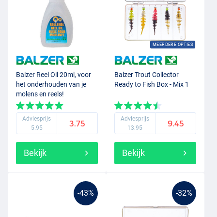
MEERDERE OPTIES
Balzer Reel Oil 20ml, voor
Balzer Trout Collector
het onderhouden van je
Ready to Fish Box - Mix 1
molens en reels!
Adviesprijs
Adviesprijs
3.75
9.45
5.95
13.95
Bekijk
Bekijk
-43%
-32%