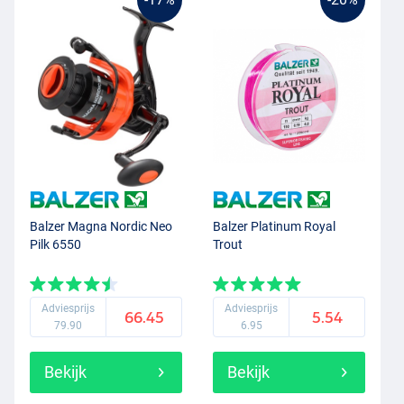
Balzer Magna Nordic Neo
Balzer Platinum Royal
Pilk 6550
Trout
Adviesprijs
Adviesprijs
66.45
5.54
79.90
6.95
Bekijk
Bekijk