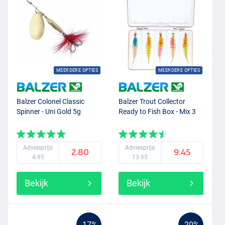
MEERDERE OPTIES
MEERDERE OPTIES
Balzer Colonel Classic
Balzer Trout Collector
Spinner - Uni Gold 5g
Ready to Fish Box - Mix 3
Adviesprijs
Adviesprijs
2.80
9.45
4.95
13.95
Bekijk
Bekijk
-17%
-20%