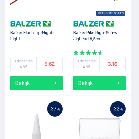
MEERDERE OPTIES
Balzer Flash Tip-Night-
Balzer Pike Rig + Screw
Light
Jighead 6,5cm
Adviesprijs
Adviesprijs
5.62
3.16
6.95
4.95
Bekijk
Bekijk
-37%
-32%