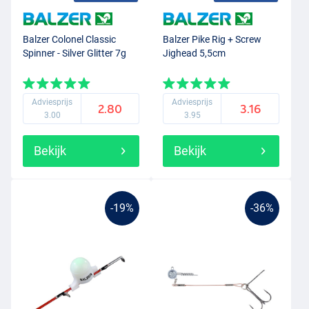
Balzer Colonel Classic
Balzer Pike Rig + Screw
Spinner - Silver Glitter 7g
Jighead 5,5cm
Adviesprijs
Adviesprijs
2.80
3.16
3.00
3.95
Bekijk
Bekijk
-19%
-36%