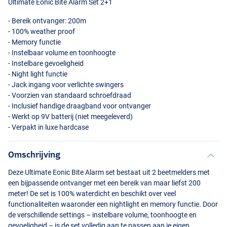
Ultimate Eonic Bite Alarm Set 2+1
- Bereik ontvanger: 200m
- 100% weather proof
- Memory functie
- Instelbaar volume en toonhoogte
- Instelbare gevoeligheid
- Night light functie
- Jack ingang voor verlichte swingers
- Voorzien van standaard schroefdraad
- Inclusief handige draagband voor ontvanger
- Werkt op 9V batterij (niet meegeleverd)
- Verpakt in luxe hardcase
Omschrijving
Deze Ultimate Eonic Bite Alarm set bestaat uit 2 beetmelders met
een bijpassende ontvanger met een bereik van maar liefst 200
meter! De set is 100% waterdicht en beschikt over veel
functionaliteiten waaronder een nightlight en memory functie. Door
de verschillende settings – instelbare volume, toonhoogte en
gevoeligheid – is de set volledig aan te passen aan je eigen