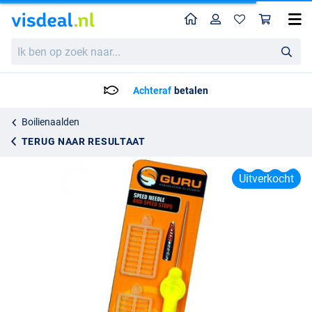
Home
Profiel
Win
Guru Speed Stoppers Met Naald
Ik
Adviesprijs
4.27
ben
4.99
op
zoek
Achteraf
betalen
naar...
Boilienaalden
TERUG NAAR RESULTAAT
Uitverkocht