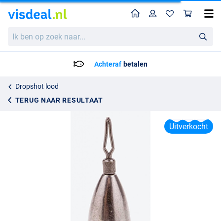
Home
Profiel
Win
Strike King Tour Grade Tungsten Drop Shot Weights
Ik
Adviesprijs
2.95
ben
8.99
op
zoek
Achteraf
betalen
naar...
Dropshot lood
TERUG NAAR RESULTAAT
Uitverkocht