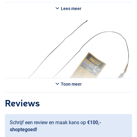
De Shot-on the Hook Rig van PB Products is een karperonderlijn die
Lees meer
voorzien is van een extra gewichtje aan de haak. Hierdoor valt de
haakpunt veel sneller en agressiever naar beneden, waardoor de
haak dus sneller en ook beter prikt. Vooral op wateren waar de
karpers de klappen van de zweep inmiddels kennen is de Shot-on
the Hook Rig een middel om meer vissen te vangen.
Tevens kan door dit extra gewichtje op de haak een pop-up
presentatie ook totaal anders worden aangeboden. De haakpositie
kan hier veel scherper worden door de Shot-on the hook bead. Deze
Rig is geknoopt met Jelly Wire onderlijnmateriaal en bezit de
uitermate goede Anti Eject hook met gemonteerde Long Shank
Aligner. Op de haakbocht zit een Shot-on the hook bead
Toon meer
gemonteerd. Natuurlijk is ook deze onderlijn van een Speed Swivel 8
in combinatie met de Anti Tangle Sleeve voorzien. Deze rig is een
uitkomst voor dressuurwateren!
Reviews
Schrijf een review en maak kans op
€100,-
shoptegoed!