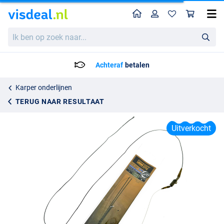
Home
Profiel
Win
PB Products R2G Clip SR Leader + 2 Shot On The Hook Rigs
Ik
Adviesprijs
10.95
ben
14.49
op
zoek
Achteraf
betalen
naar...
Karper onderlijnen
TERUG NAAR RESULTAAT
Uitverkocht