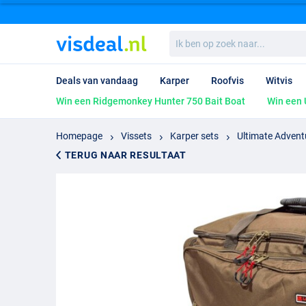
Ik
ben
op
zoek
Deals van vandaag
Karper
Roofvis
Witvis
naar...
Win een Ridgemonkey Hunter 750 Bait Boat
Win een 
Homepage
Vissets
Karper sets
Ultimate Adven
TERUG NAAR RESULTAAT