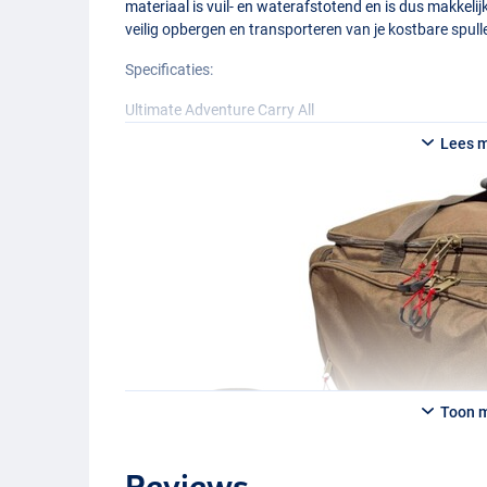
materiaal is vuil- en waterafstotend en is dus makkeli
veilig opbergen en transporteren van je kostbare spull
Specificaties:
Ultimate Adventure Carry All
- Afmetingen (lxbxh): 55×30×37cm
Lees 
- Materiaal: 600D Oxford Nylon
- Water- en vuilafstotende
PVC
binnenvoering
- Ruim buitenvak aan voorzijde
- Voorzien van meerdere royale zijvakken
- Heavy duty ritssluitingen, voorzien van ritslussen
- Extra sterke hengsels
- Versterkte ‘barrow’ handgrepen
- Waterdicht
Ultimate Cool Bag
- Afmetingen (lxbxh): 38 × 26 × 28 cm
- Materiaal: 600D Oxford Nylon
Toon 
- Water- en vuilafstotende
PVC
binnenvoering
- Zeer ruim hoofdvak
- Heavy duty ritssluitingen
Reviews