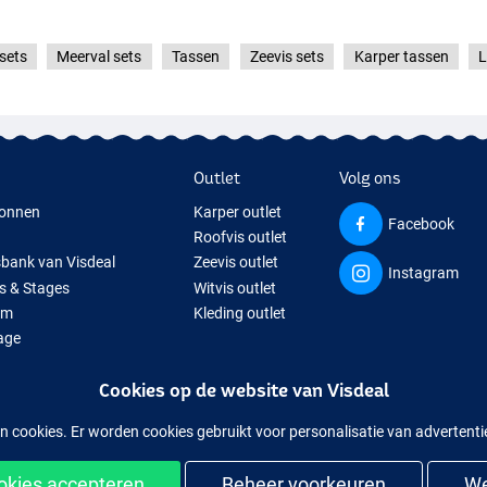
sets
Meerval sets
Tassen
Zeevis sets
Karper tassen
L
Outlet
Volg ons
onnen
Karper outlet
Facebook
Roofvis outlet
sbank van Visdeal
Zeevis outlet
Instagram
s & Stages
Witvis outlet
um
Kleding outlet
age
ps
Cookies op de website van Visdeal
isspullen
uitverkochte visspullen
n cookies. Er worden cookies gebruikt voor personalisatie van advertent
ookies accepteren
Beheer voorkeuren
We