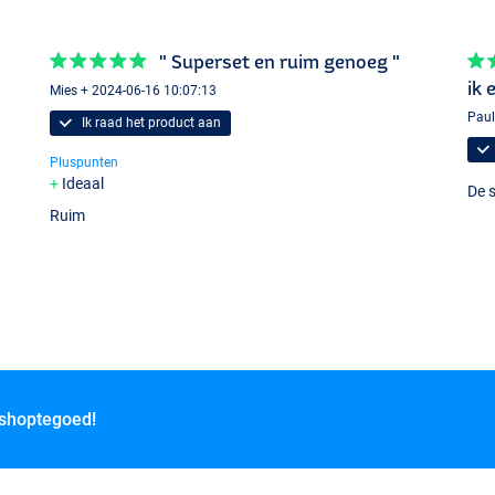
" Superset en ruim genoeg "
ik 
Mies + 2024-06-16 10:07:13
Paul
Ik raad het product aan
Pluspunten
Ideaal
De s
Ruim
schalen
 shoptegoed!