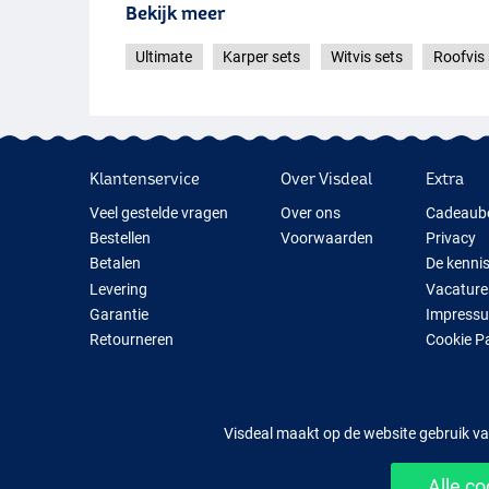
Bekijk meer
Ultimate
Karper sets
Witvis sets
Roofvis 
Klantenservice
Over Visdeal
Extra
Veel gestelde vragen
Over ons
Cadeaub
Bestellen
Voorwaarden
Privacy
Betalen
De kenni
Levering
Vacature
Garantie
Impress
Retourneren
Cookie P
Contact
Cadeauti
Nieuwe V
Tijdelijk 
Visdeal maakt op de website gebruik va
Alle c