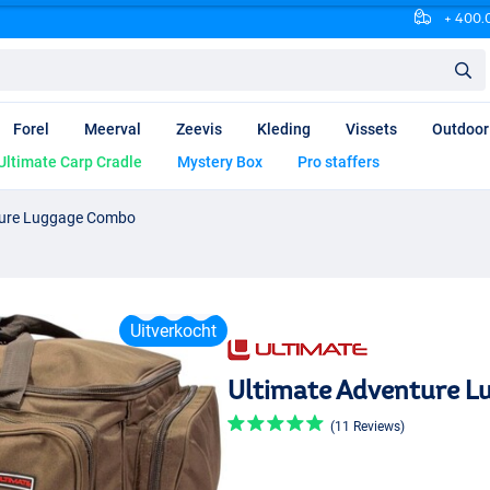
+ 400.0
Forel
Meerval
Zeevis
Kleding
Vissets
Outdoor
Ultimate Carp Cradle
Mystery Box
Pro staffers
ture Luggage Combo
Uitverkocht
Ultimate Adventure 
(11 Reviews)