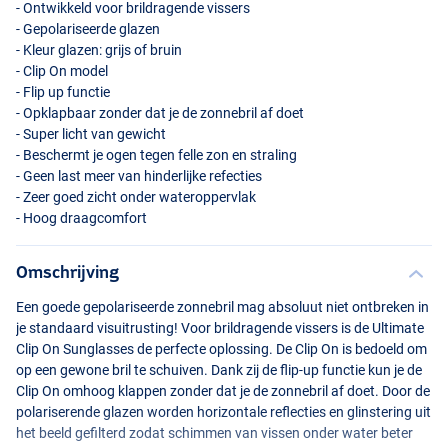
- Ontwikkeld voor brildragende vissers
- Gepolariseerde glazen
- Kleur glazen: grijs of bruin
- Clip On model
- Flip up functie
- Opklapbaar zonder dat je de zonnebril af doet
- Super licht van gewicht
- Beschermt je ogen tegen felle zon en straling
- Geen last meer van hinderlijke refecties
- Zeer goed zicht onder wateroppervlak
- Hoog draagcomfort
Grey
Omschrijving
Een goede gepolariseerde zonnebril mag absoluut niet ontbreken in
je standaard visuitrusting! Voor brildragende vissers is de Ultimate
Clip On Sunglasses de perfecte oplossing. De Clip On is bedoeld om
op een gewone bril te schuiven. Dank zij de flip-up functie kun je de
Clip On omhoog klappen zonder dat je de zonnebril af doet. Door de
polariserende glazen worden horizontale reflecties en glinstering uit
het beeld gefilterd zodat schimmen van vissen onder water beter