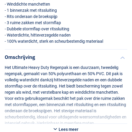
- Winddichte manchetten
- 1 binnenzak met ritssluiting
- Rits onderaan de broekspijp
- 3 ruime zakken met stormflap
- Dubbele stormflap over ritssluiting
- Waterdichte, hitteverzegelde naden
- 100% waterdicht, sterk en scheurbestendig materiaal
Omschrijving
Het Ultimate Heavy Duty Regenpak is een duurzaam, tweedelig
regenpak, gemaakt van 50% polyurethaan en 50%
PVC
. Dit pak is
volledig waterdicht dankzij hitteverzegelde naden en een dubbele
stormflap over de ritssluiting. Het biedt bescherming tegen zowel
regen als wind, met verstelbare kap en winddichte manchetten.
Voor extra gebruiksgemak beschikt het pak over drie ruime zakken
met stormflappen, een binnenzak met ritssluiting en een ritssluiting
onderaan de broekspijpen. Het stevige materiaal is
scheurbestendig, ideaal voor uitdagende weersomstandigheden en
intensief gebruik. Verkrijgbaar in meerdere maten.
Lees meer