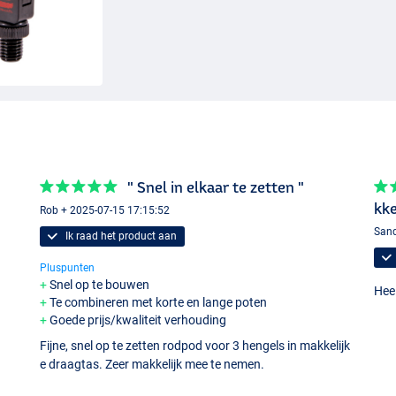
" Snel in elkaar te zetten "
kke
Rob + 2025-07-15 17:15:52
Sand
Ik raad het product aan
Pluspunten
Snel op te bouwen
Heel
Te combineren met korte en lange poten
Goede prijs/kwaliteit verhouding
Fijne, snel op te zetten rodpod voor 3 hengels in makkelijk
e draagtas. Zeer makkelijk mee te nemen.