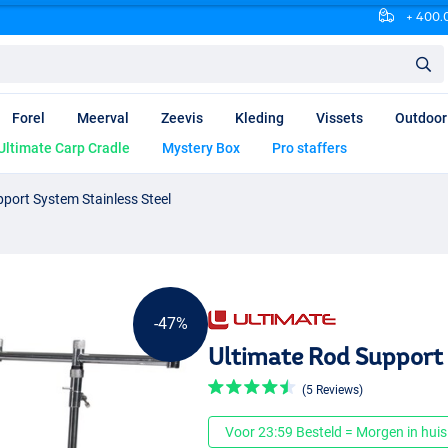
+ 400.0
Forel
Meerval
Zeevis
Kleding
Vissets
Outdoor
Ultimate Carp Cradle
Mystery Box
Pro staffers
port System Stainless Steel
-47%
Ultimate Rod Support 
(5 Reviews)
Voor 23:59 Besteld = Morgen in huis