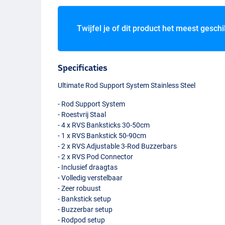
Twijfel je of dit product het meest geschi
Specificaties
Ultimate Rod Support System Stainless Steel
- Rod Support System
- Roestvrij Staal
- 4 x
RVS
Banksticks 30-50cm
- 1 x
RVS
Bankstick 50-90cm
- 2 x
RVS
Adjustable 3-Rod Buzzerbars
- 2 x
RVS
Pod Connector
- Inclusief draagtas
- Volledig verstelbaar
- Zeer robuust
- Bankstick setup
- Buzzerbar setup
- Rodpod setup