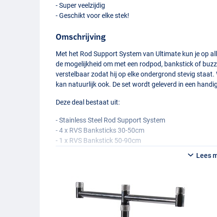
- Super veelzijdig
- Geschikt voor elke stek!
Omschrijving
Met het Rod Support System van Ultimate kun je op all
de mogelijkheid om met een rodpod, bankstick of buzze
verstelbaar zodat hij op elke ondergrond stevig staat. 
kan natuurlijk ook. De set wordt geleverd in een handi
Deze deal bestaat uit:
- Stainless Steel Rod Support System
- 4 x
RVS
Banksticks 30-50cm
- 1 x
RVS
Bankstick 50-90cm
- 2 x
RVS
Adjustable 3-Rod Buzzerbars
Lees 
- 2 x
RVS
Pod Connector
- 1 x Carry Case