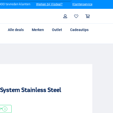
00 tevreden klanten
Werken bij Visdeal?
Klantenservice
Zoeken
Profiel
Winkelm
Alle deals
Merken
Outlet
Cadeautips
System Stainless Steel
!*
i