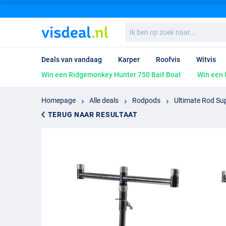
Ik
ben
op
zoek
Deals van vandaag
Karper
Roofvis
Witvis
naar...
Win een Ridgemonkey Hunter 750 Bait Boat
Win een 
Homepage
Alle deals
Rodpods
Ultimate Rod Sup
TERUG NAAR RESULTAAT