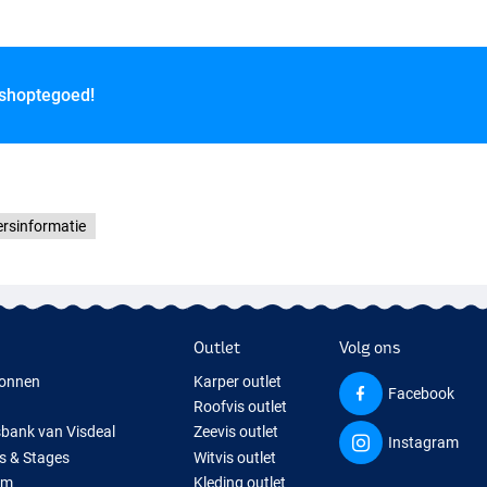
 shoptegoed!
ersinformatie
Outlet
Volg ons
onnen
Karper outlet
Facebook
Roofvis outlet
sbank van Visdeal
Zeevis outlet
Instagram
s & Stages
Witvis outlet
um
Kleding outlet