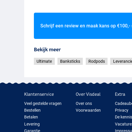
Schrijf een review en maak kans op
€100,-
Bekijk meer
Ultimate
Banksticks
Rodpods
Leveranci
Klantenservice
Over Visdeal
Extra
Veel gestelde vragen
Over ons
Cadeaub
Bestellen
Voorwaarden
Privacy
Betalen
De kenni
Levering
Vacature
Garantie
Impress