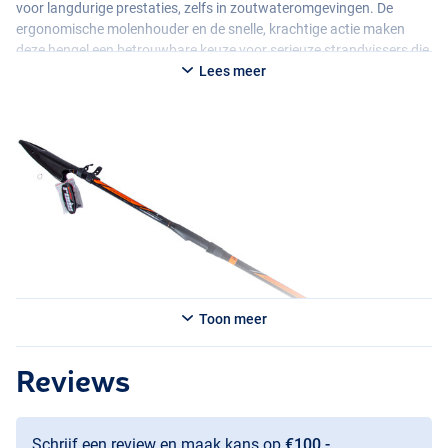
voor langdurige prestaties, zelfs in zoutwateromgevingen. De
ergonomische molenhouder en de snelle, krachtige actie maken
deze hengel een betrouwbare keuze voor serieuze strandvissers die
op zoek zijn naar hoogwaardige prestaties.
Lees meer
Toon meer
Reviews
Schrijf een review en maak kans op
€100,-