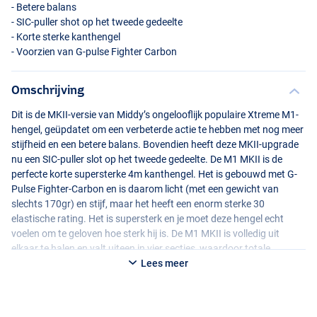
- Betere balans
-
SIC
-puller shot op het tweede gedeelte
- Korte sterke kanthengel
- Voorzien van G-pulse Fighter Carbon
Omschrijving
Dit is de
MKII
-versie van Middy’s ongelooflijk populaire Xtreme M1-
hengel, geüpdatet om een ​​verbeterde actie te hebben met nog meer
stijfheid en een betere balans. Bovendien heeft deze
MKII
-upgrade
nu een
SIC
-puller slot op het tweede gedeelte. De M1
MKII
is de
perfecte korte supersterke 4m kanthengel. Het is gebouwd met G-
Pulse Fighter-Carbon en is daarom licht (met een gewicht van
slechts 170gr) en stijf, maar het heeft een enorm sterke 30
elastische rating. Het is supersterk en je moet deze hengel echt
voelen om te geloven hoe sterk hij is. De M1
MKII
is volledig uit
elkaar te halen en valt uiteen in vier secties, waardoor totale
flexibiliteit mogelijk is in de lengte tot waarop u besluit te vissen!
Lees meer