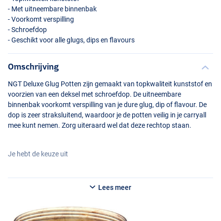
- Met uitneembare binnenbak
- Voorkomt verspilling
- Schroefdop
- Geschikt voor alle glugs, dips en flavours
Omschrijving
NGT
Deluxe Glug Potten zijn gemaakt van topkwaliteit kunststof en
voorzien van een deksel met schroefdop. De uitneembare
binnenbak voorkomt verspilling van je dure glug, dip of flavour. De
dop is zeer straksluitend, waardoor je de potten veilig in je carryall
mee kunt nemen. Zorg uiteraard wel dat deze rechtop staan.
Je hebt de keuze uit
NGT
Deluxe Glug Pot – Small – 8.8 × 4.8cm
Lees meer
NGT
Deluxe Glug Pot – Large – 8.8 × 6.8cm