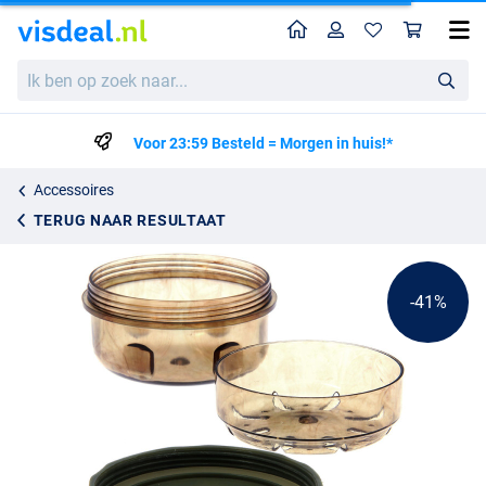
Home
Profiel
Win
NGT Deluxe Glug Pot
Adviesprijs
Ik
3.56
ben
5.95
op
zoek
Voor 23:59 Besteld = Morgen in huis!*
naar...
Accessoires
TERUG NAAR RESULTAAT
-41%