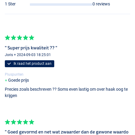
1 Ster
0 reviews
Long, Hook Size 7-10
" Super prijs kwaliteit ?? "
Joris + 2024-09-03 18:25:01
Ik raad het product aan
Pluspunten
Goede prijs
Precies zoals beschreven ?? Soms even lastig om over haak oog te
krijgen
" Goed gevormd en net wat zwaarder dan de gewone waardo