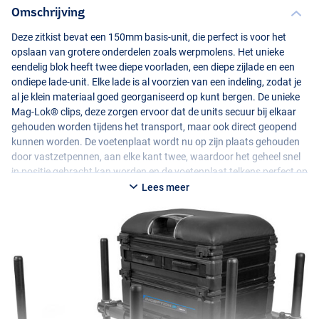
Omschrijving
Deze zitkist bevat een 150mm basis-unit, die perfect is voor het
opslaan van grotere onderdelen zoals werpmolens. Het unieke
eendelig blok heeft twee diepe voorladen, een diepe zijlade en een
ondiepe lade-unit. Elke lade is al voorzien van een indeling, zodat je
al je klein materiaal goed georganiseerd op kunt bergen. De unieke
Mag-Lok® clips, deze zorgen ervoor dat de units secuur bij elkaar
gehouden worden tijdens het transport, maar ook direct geopend
kunnen worden. De voetenplaat wordt nu op zijn plaats gehouden
door vastzetpennen, aan elke kant twee, waardoor het geheel snel
in positie gebracht kan worden en de voetenplaat telkens perfect op
zijn plek blijft zitten.
Lees meer