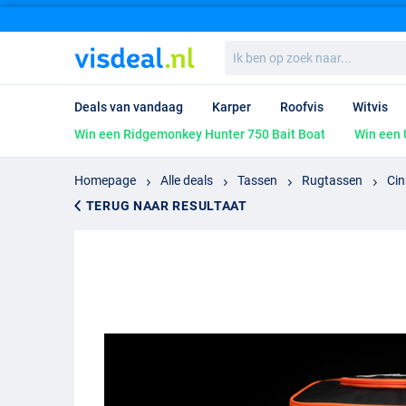
Ik
ben
op
zoek
Deals van vandaag
Karper
Roofvis
Witvis
naar...
Win een Ridgemonkey Hunter 750 Bait Boat
Win een 
Homepage
Alle deals
Tassen
Rugtassen
Cin
TERUG NAAR RESULTAAT