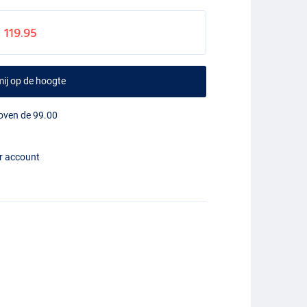
119.95
ij op de hoogte
boven de 99.00
er account