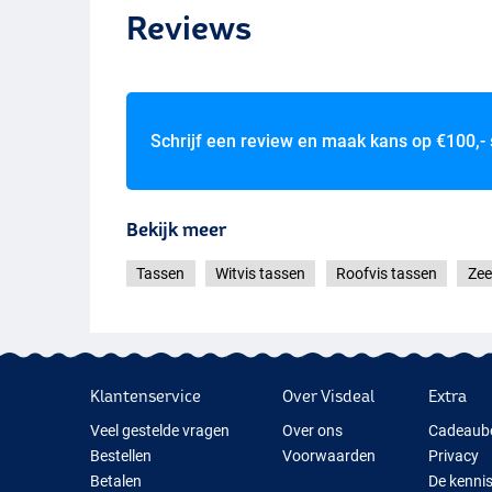
Reviews
Schrijf een review en maak kans op
€100,-
Bekijk meer
Tassen
Witvis tassen
Roofvis tassen
Zee
Klantenservice
Over Visdeal
Extra
Veel gestelde vragen
Over ons
Cadeaub
Bestellen
Voorwaarden
Privacy
Betalen
De kenni