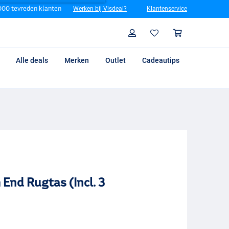
00 tevreden klanten
Werken bij Visdeal?
Klantenservice
Zoeken
Profiel
Winkelm
Alle deals
Merken
Outlet
Cadeautips
End Rugtas (Incl. 3