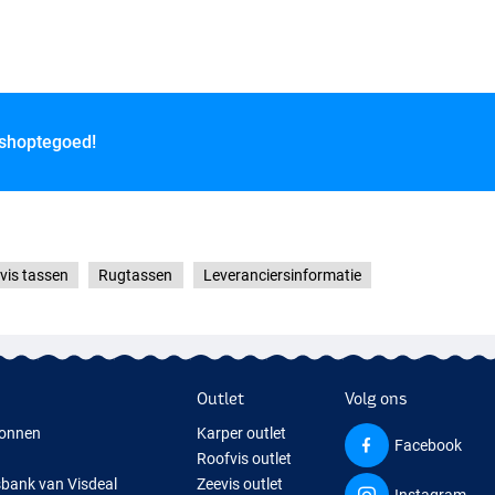
 shoptegoed!
vis tassen
Rugtassen
Leveranciersinformatie
Outlet
Volg ons
onnen
Karper outlet
Facebook
Roofvis outlet
sbank van Visdeal
Zeevis outlet
Instagram