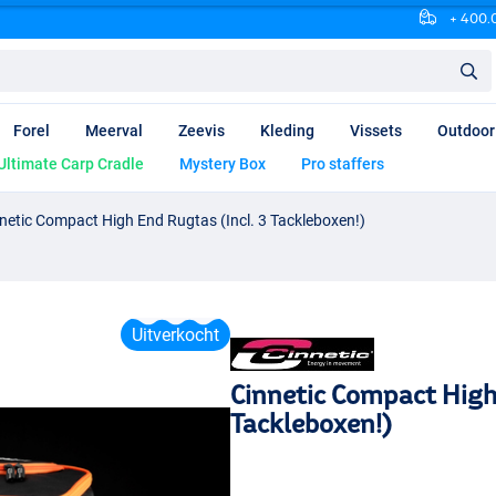
+ 400.0
Forel
Meerval
Zeevis
Kleding
Vissets
Outdoor
Ultimate Carp Cradle
Mystery Box
Pro staffers
netic Compact High End Rugtas (Incl. 3 Tackleboxen!)
Uitverkocht
Cinnetic Compact High 
Tackleboxen!)