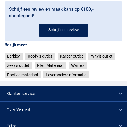
Schrijf een review en maak kans op
€100,-
shoptegoed!
Schrijf een review
Bekijk meer
Berkley
Roofvis outlet
Karper outlet
Witvis outlet
Zeevis outlet
Klein Materiaal
Wartels
Roofvis materiaal
Leveranciersinformatie
Klantenservice
Over Visdeal
Extra