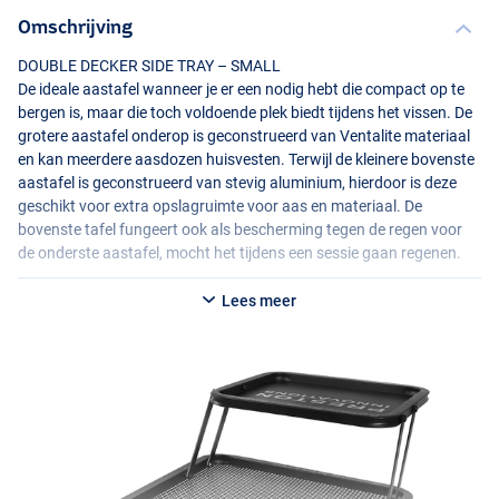
Omschrijving
DOUBLE
DECKER
SIDE
TRAY
–
SMALL
De ideale aastafel wanneer je er een nodig hebt die compact op te
bergen is, maar die toch voldoende plek biedt tijdens het vissen. De
grotere aastafel onderop is geconstrueerd van Ventalite materiaal
en kan meerdere aasdozen huisvesten. Terwijl de kleinere bovenste
aastafel is geconstrueerd van stevig aluminium, hierdoor is deze
geschikt voor extra opslagruimte voor aas en materiaal. De
bovenste tafel fungeert ook als bescherming tegen de regen voor
de onderste aastafel, mocht het tijdens een sessie gaan regenen.
“
DOUBLE
DECKER
SIDE
TRAY
–
LARGE
Lees meer
Een grotere uitvoering van de Double Decker Side Tray die
ondersteund wordt door extra sterke scharnieren. De dubbel
uitgevoerde zijtafel betekent dat er veel ruimte is om aas en
accessoires op weg te kunnen leggen, terwijl de aastafel toch
compact op te vouwen is voor het transport.