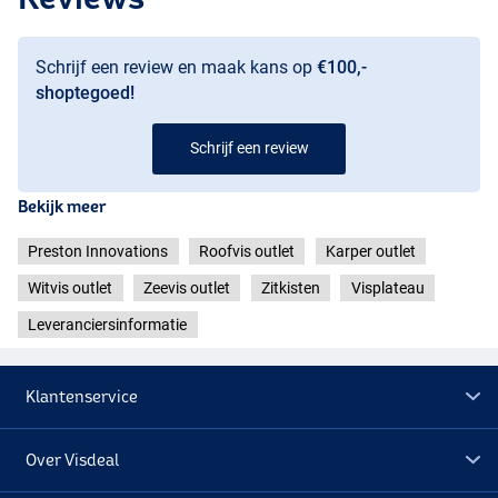
Schrijf een review en maak kans op
€100,-
shoptegoed!
Schrijf een review
Bekijk meer
Preston Innovations
Roofvis outlet
Karper outlet
Witvis outlet
Zeevis outlet
Zitkisten
Visplateau
Leveranciersinformatie
Klantenservice
Over Visdeal