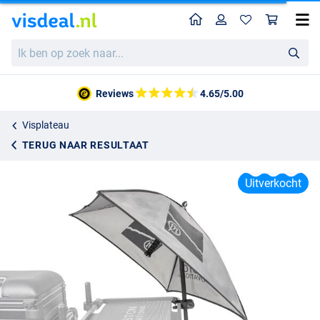
Home
Profiel
Win
Preston Offbox Grey Bait Brolly
Ik
Adviesprijs
35.95
ben
59.95
op
zoek
Reviews
4.65/5.00
naar...
Visplateau
TERUG NAAR RESULTAAT
Uitverkocht