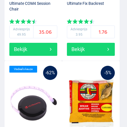
Ultimate COM4 Session
Ultimate Fix Backrest
Chair
Adviesprijs
Adviesprijs
35.06
1.76
49.95
3.95
Bekijk
Bekijk
Visdeal's keuze
-62%
-5%