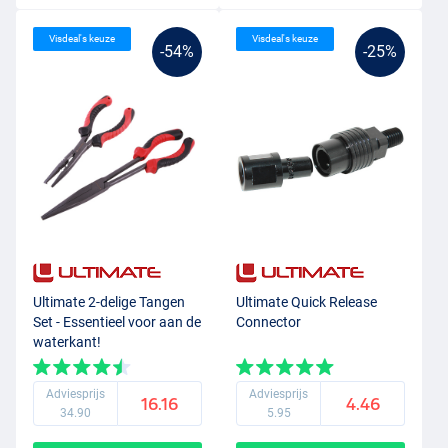
Visdeal's keuze
Visdeal's keuze
-54%
-25%
Ultimate 2-delige Tangen
Ultimate Quick Release
Set - Essentieel voor aan de
Connector
waterkant!
Adviesprijs
Adviesprijs
16.16
4.46
34.90
5.95