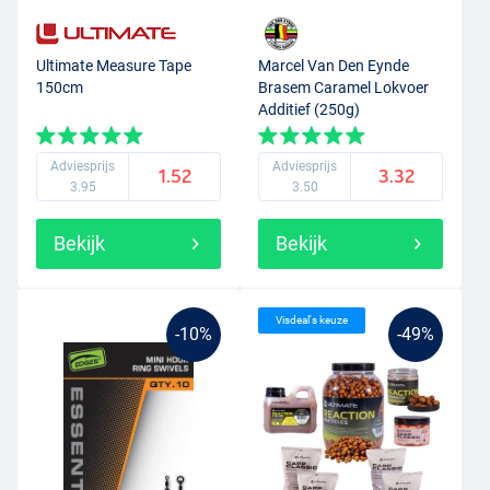
Ultimate Measure Tape
Marcel Van Den Eynde
150cm
Brasem Caramel Lokvoer
Additief (250g)
Adviesprijs
Adviesprijs
1.52
3.32
3.95
3.50
Bekijk
Bekijk
Visdeal's keuze
-10%
-49%