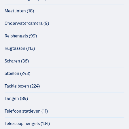
karper is te verleiden met een vlieg of streamer. Juist het heldere,
Meetlinten (18)
ondiepe water dat wij veel kennen in onze omgeving, lijkt wel
gemaakt voor het vissen met de streamer!
Onderwatercamera (9)
Reishengels (99)
Rugtassen (113)
Scharen (36)
Stoelen (243)
Tackle boxen (224)
Tangen (89)
Telefoon statieven (11)
Telescoop hengels (134)