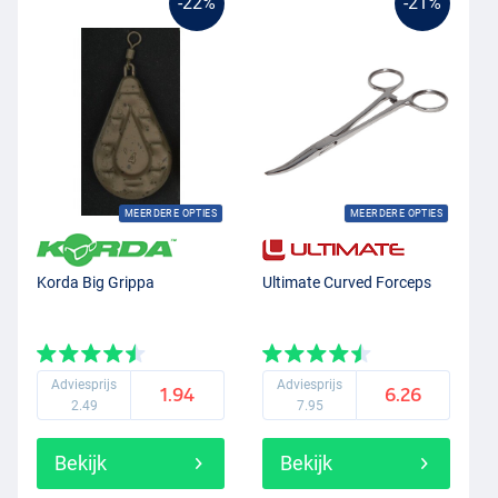
-22%
-21%
MEERDERE OPTIES
MEERDERE OPTIES
Korda Big Grippa
Ultimate Curved Forceps
Adviesprijs
Adviesprijs
1.94
6.26
2.49
7.95
Bekijk
Bekijk