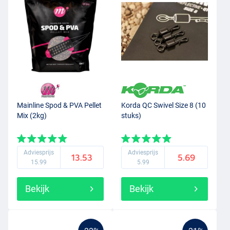
Mainline Spod & PVA Pellet
Korda QC Swivel Size 8 (10
Mix (2kg)
stuks)
Adviesprijs
Adviesprijs
13.53
5.69
15.99
5.99
Bekijk
Bekijk