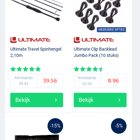
MEERDERE OPTIES
Ultimate Travel Spinhengel
Ultimate Clip Backlead
2,10m
Jumbo Pack (10 stuks)
Adviesprijs
Adviesprijs
39.56
8.96
59.95
20.00
Bekijk
Bekijk
-15%
-5%