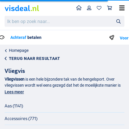
Home
Profiel
Win
Ik
ben
op
zoek
Voor 23:59 Besteld = Morgen in huis!*
naar...
Homepage
TERUG NAAR RESULTAAT
Vliegvis
Vliegvissen
is een hele bijzondere tak van de hengelsport. Over
vliegvissen wordt wel eens gezegd dat het de moeilijkste manier is
om een vis te vangen en juist daar zit de charme in van deze
Lees meer
bijzondere hengelsporthobby. De vliegvisserij is elegant en draait
echt om het vissen en de manier waarop. Natuurlijk is het mooi als
Aas (1141)
je vangt en dat is ook echt de bedoeling, maar bij het vliegvissen
staat de beleving centraal.
Accessoires (771)
Vliegvissen Nederland