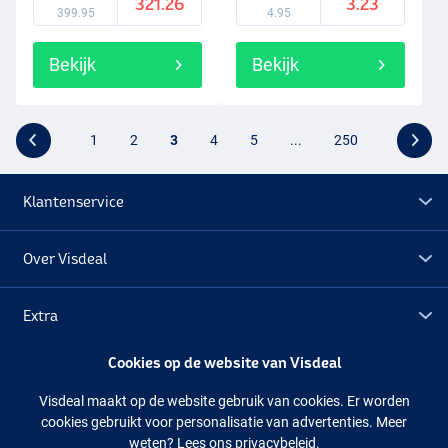
321.26
3.23
399.95
4.95
Bekijk
Bekijk
1
2
3
4
5
...
250
Klantenservice
Over Visdeal
Extra
Cookies op de website van Visdeal
Outlet
Visdeal maakt op de website gebruik van cookies. Er worden
cookies gebruikt voor personalisatie van advertenties. Meer
Volg ons
Facebook
Instagram
weten?
Lees ons privacybeleid.