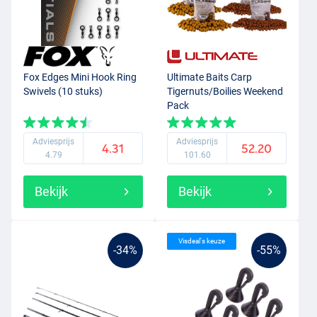
Fox Edges Mini Hook Ring
Ultimate Baits Carp
Swivels (10 stuks)
Tigernuts/Boilies Weekend
Pack
Adviesprijs
Adviesprijs
4.31
52.20
4.79
101.60
Bekijk
Bekijk
Visdeal's keuze
-34%
-55%