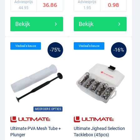
Adviesprijs
Adviesprijs
36.86
0.98
44.95
1.95
Bekijk
Bekijk
Visdeal's keuze
Visdeal's keuze
-75%
-16%
MEERDERE OPTIES
Ultimate PVA Mesh Tube +
Ultimate Jighead Selection
Plunger
Tacklebox (45pcs)