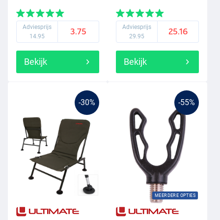
Adviesprijs
Adviesprijs
3.75
25.16
14.95
29.95
Bekijk
Bekijk
-30%
-55%
MEERDERE OPTIES