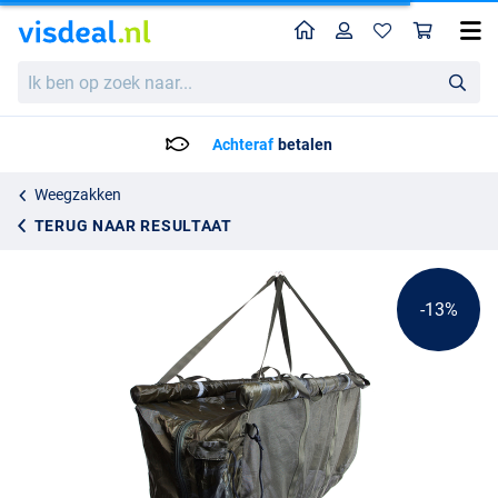
Home
Profiel
Win
Sonik Bank-Tek Floating Weighsling
Adviesprijs
Ik
52.20
ben
59.95
op
zoek
Achteraf
betalen
naar...
Weegzakken
TERUG NAAR RESULTAAT
-13%