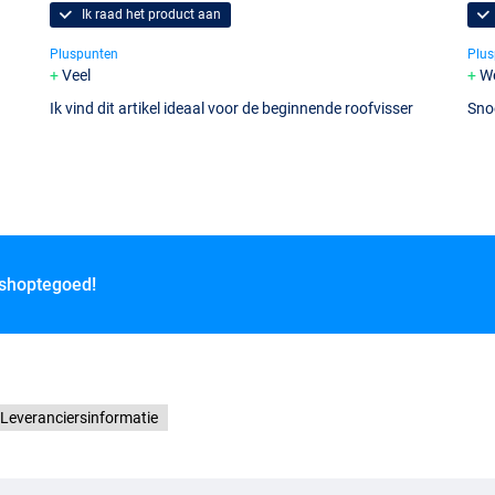
Ik raad het product aan
Pluspunten
Plus
Veel
We
Ik vind dit artikel ideaal voor de beginnende roofvisser
Sno
 shoptegoed!
Leveranciersinformatie