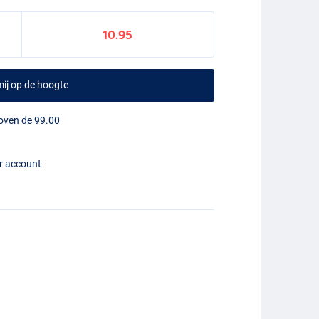
10.95
ij op de hoogte
boven de 99.00
er account