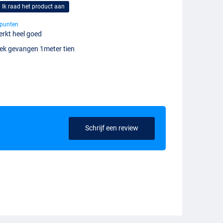
Ik raad het product aan
punten
rkt heel goed
ek gevangen 1meter tien
Schrijf een review