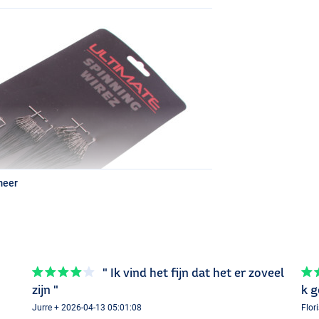
meer
" Ik vind het fijn dat het er zoveel
zijn "
k g
Jurre + 2026-04-13 05:01:08
Flor