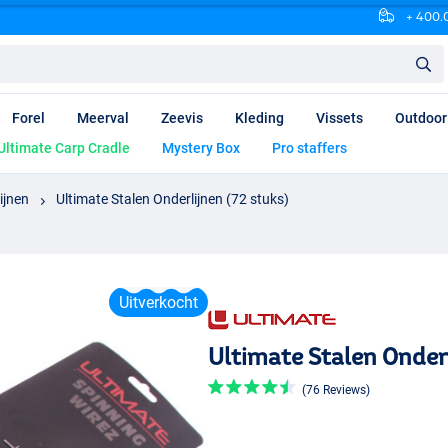
+ 400.0
Forel
Meerval
Zeevis
Kleding
Vissets
Outdoor
Ultimate Carp Cradle
Mystery Box
Pro staffers
ijnen
Ultimate Stalen Onderlijnen (72 stuks)
Uitverkocht
Ultimate Stalen Onderl
(76 Reviews)