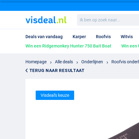
Ik
ben
op
zoek
Deals van vandaag
Karper
Roofvis
Witvis
naar...
Win een Ridgemonkey Hunter 750 Bait Boat
Win een 
Homepage
Alle deals
Onderlijnen
Roofvis onderl
TERUG NAAR RESULTAAT
Visdeal's keuze