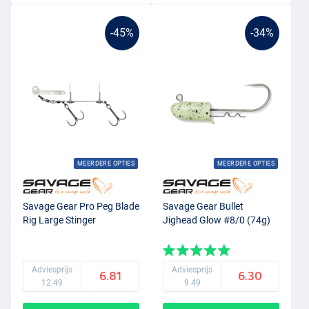
-45%
-34%
MEERDERE OPTIES
MEERDERE OPTIES
Savage Gear Pro Peg Blade
Savage Gear Bullet
Rig Large Stinger
Jighead Glow #8/0 (74g)
Adviesprijs
Adviesprijs
6.81
6.30
12.49
9.49