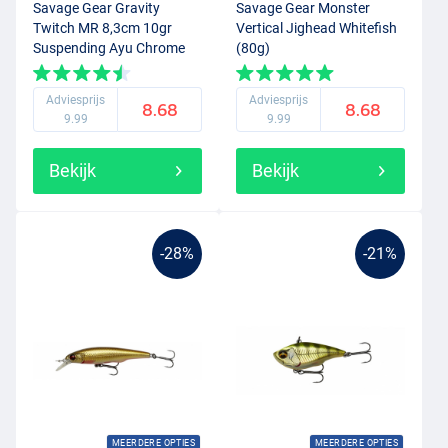
Savage Gear Gravity
Savage Gear Monster
Twitch MR 8,3cm 10gr
Vertical Jighead Whitefish
Suspending Ayu Chrome
(80g)
Adviesprijs
Adviesprijs
8.68
8.68
9.99
9.99
Bekijk
Bekijk
-28%
-21%
MEERDERE OPTIES
MEERDERE OPTIES