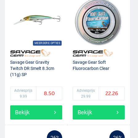
MEERDERE OPTIES
Savage Gear Gravity
Savage Gear Soft
Twitch DR Smelt 8.3cm
Fluorocarbon Clear
(11g) SP
Adviesprijs
Adviesprijs
8.50
22.26
9.99
29.99
Bekijk
Bekijk
-26%
-26%