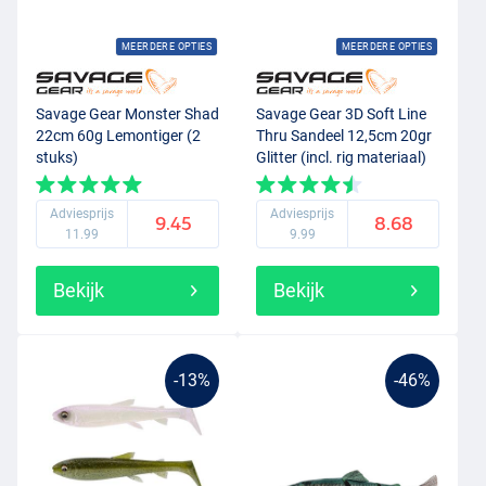
MEERDERE OPTIES
MEERDERE OPTIES
Savage Gear Monster Shad
Savage Gear 3D Soft Line
22cm 60g Lemontiger (2
Thru Sandeel 12,5cm 20gr
stuks)
Glitter (incl. rig materiaal)
Adviesprijs
Adviesprijs
9.45
8.68
11.99
9.99
Bekijk
Bekijk
-13%
-46%