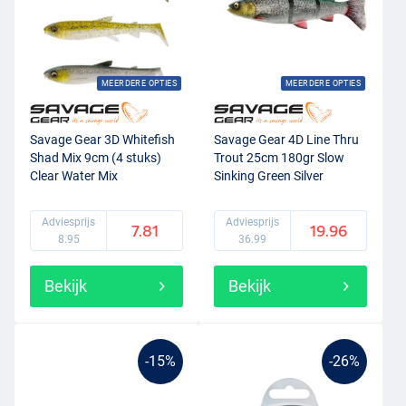
MEERDERE OPTIES
MEERDERE OPTIES
Savage Gear 3D Whitefish
Savage Gear 4D Line Thru
Shad Mix 9cm (4 stuks)
Trout 25cm 180gr Slow
Clear Water Mix
Sinking Green Silver
Adviesprijs
Adviesprijs
7.81
19.96
8.95
36.99
Bekijk
Bekijk
-15%
-26%