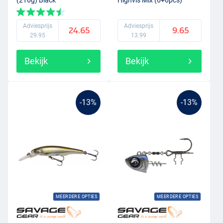
Adviesprijs
Adviesprijs
24.65
9.65
29.95
13.99
Bekijk
Bekijk
-13%
-13%
MEERDERE OPTIES
MEERDERE OPTIES