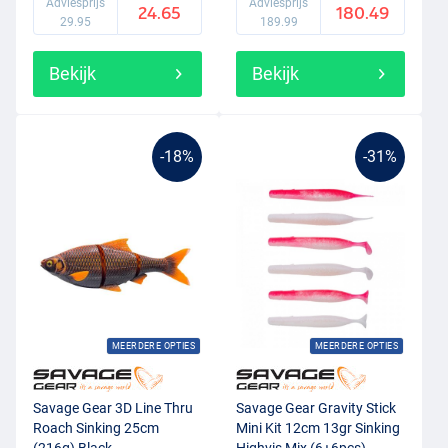
Adviesprijs
Adviesprijs
24.65
180.49
vissen, heeft Savage Gear hier echt een verandering in teweeg
29.95
189.99
gebracht. Savage Gear is niet bang om écht groot kunstaas op de
markt te brengen, omdat zij weten dat dit soms nodig is om de
Bekijk
Bekijk
grootste roofvissen te verleiden. Dit heeft geleid tot verschillende
soorten kunstaas tot wel 50cm lang! De Savage Gear Finezze serie
is eigenlijk een tegenhanger van dit lompe kunstaas. Finezze is
gericht op het subtiel vissen op met name baars en snoekbaars.
-18%
-31%
Denk hierbij aan hele lichte
hengels
, klein kunstaas en lichte
loodkoppen. Ook onder de streetfishing vissers is Savage Gear dan
ook erg populair!
MEERDERE OPTIES
MEERDERE OPTIES
Savage Gear 3D Line Thru
Savage Gear Gravity Stick
Roach Sinking 25cm
Mini Kit 12cm 13gr Sinking
(216g) Black
Highvis Mix (6+6pcs)