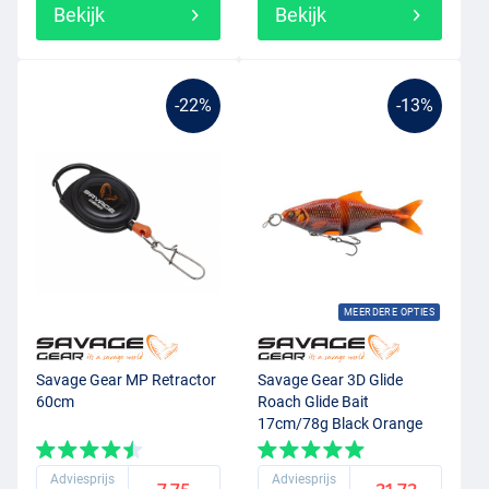
Bekijk
Bekijk
-22%
-13%
MEERDERE OPTIES
Savage Gear MP Retractor
Savage Gear 3D Glide
60cm
Roach Glide Bait
17cm/78g Black Orange
Koi
Adviesprijs
Adviesprijs