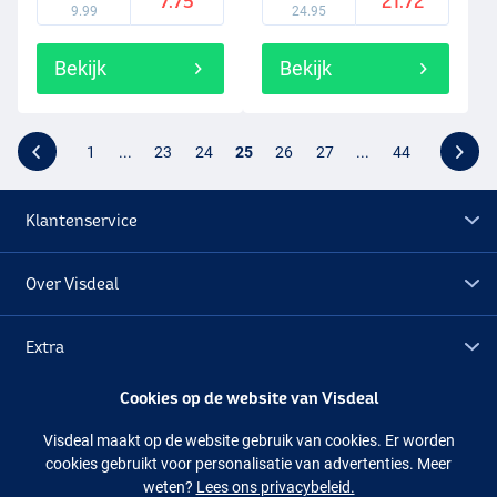
7.75
21.72
9.99
24.95
Bekijk
Bekijk
1
...
23
24
25
26
27
...
44
Klantenservice
Over Visdeal
Extra
Cookies op de website van Visdeal
Outlet
Visdeal maakt op de website gebruik van cookies. Er worden
cookies gebruikt voor personalisatie van advertenties. Meer
Volg ons
Facebook
Instagram
weten?
Lees ons privacybeleid.