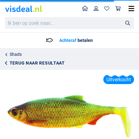
Home
Profiel
Win
Westin Ricky The Roach Shadtail 7cm (2pcs)
Ik
Adviesprijs
1.95
ben
3.95
op
zoek
Achteraf
betalen
naar...
Shads
TERUG NAAR RESULTAAT
Uitverkocht